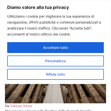
Paolo Ondarza
Diamo valore alla tua privacy
Utilizziamo i cookie per migliorare la tua esperienza di
navigazione, offrirti pubblicità o contenuti personalizzati e
La Croce Gloriosa installata
analizzare il nostro traffico. Cliccando “Accetta tutti”,
sulla facciata della Sagrada
acconsenti al nostro utilizzo dei cookie.
Familia
Accettare tutto
Personalizza
Rifiuta tutto
Da
Vatican News