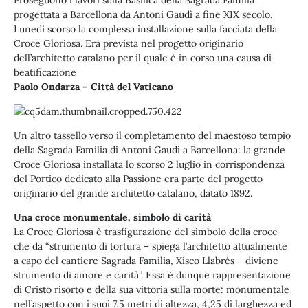
Proseguono i lavori sulla Basilica della Sagrada Familia
progettata a Barcellona da Antoni Gaudì a fine XIX secolo.
Lunedì scorso la complessa installazione sulla facciata della
Croce Gloriosa. Era prevista nel progetto originario
dell’architetto catalano per il quale è in corso una causa di
beatificazione
Paolo Ondarza – Città del Vaticano
Un altro tassello verso il completamento del maestoso tempio
della Sagrada Familia di Antoni Gaudì a Barcellona: la grande
Croce Gloriosa installata lo scorso 2 luglio in corrispondenza
del Portico dedicato alla Passione era parte del progetto
originario del grande architetto catalano, datato 1892.
Una croce monumentale, simbolo di carità
La Croce Gloriosa è trasfigurazione del simbolo della croce
che da “strumento di tortura – spiega l’architetto attualmente
a capo del cantiere Sagrada Familia, Xisco Llabrés – diviene
strumento di amore e carità”. Essa è dunque rappresentazione
di Cristo risorto e della sua vittoria sulla morte: monumentale
nell’aspetto con i suoi 7,5 metri di altezza, 4,25 di larghezza ed