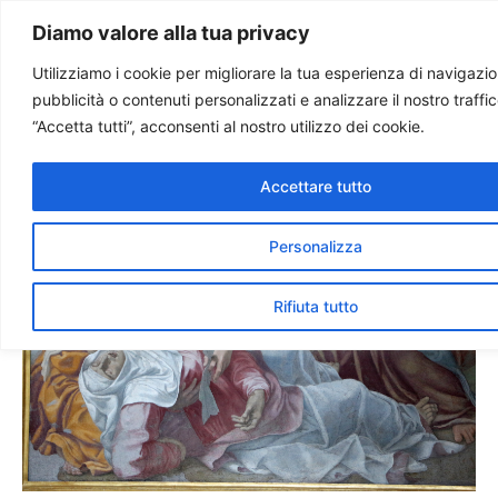
Paolo Ondarza
Diamo valore alla tua privacy
Utilizziamo i cookie per migliorare la tua esperienza di navigazion
pubblicità o contenuti personalizzati e analizzare il nostro traffi
La “Deposizione” di Daniele
“Accetta tutti”, acconsenti al nostro utilizzo dei cookie.
da Volterra torna allo
splendore originario
Accettare tutto
Personalizza
Rifiuta tutto