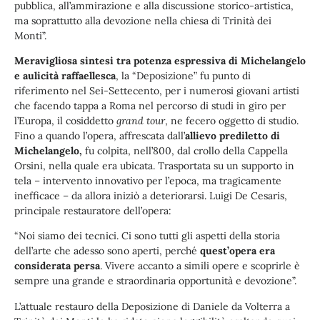
pubblica, all’ammirazione e alla discussione storico-artistica,
ma soprattutto alla devozione nella chiesa di Trinità dei
Monti”.
Meravigliosa sintesi tra potenza espressiva di Michelangelo
e aulicità raffaellesca
, la “Deposizione” fu punto di
riferimento nel Sei-Settecento, per i numerosi giovani artisti
che facendo tappa a Roma nel percorso di studi in giro per
l’Europa, il cosiddetto
grand tour
, ne fecero oggetto di studio.
Fino a quando l’opera, affrescata dall’
allievo prediletto di
Michelangelo,
fu colpita, nell’800, dal crollo della Cappella
Orsini, nella quale era ubicata. Trasportata su un supporto in
tela – intervento innovativo per l’epoca, ma tragicamente
inefficace – da allora iniziò a deteriorarsi. Luigi De Cesaris,
principale restauratore dell’opera:
“Noi siamo dei tecnici. Ci sono tutti gli aspetti della storia
dell’arte che adesso sono aperti, perché
quest’opera era
considerata persa
. Vivere accanto a simili opere e scoprirle è
sempre una grande e straordinaria opportunità e devozione”.
L’attuale restauro della Deposizione di Daniele da Volterra a