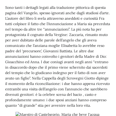
Sono tanti i dettagli legati alla traduzione pittorica di questa
pagina del Vangelo, spesso ignorati anche dagli studiosi d’arte.
L’autore del libro li svela attraverso aneddoti e curiosità Fra
tutti colpisce il fatto che l’Annunciazione a Maria sia preceduta
nel tempo da altre tre “annunciazioni”. La più nota ha per
protagonista il cognato della Vergine: Zaccaria, rimasto muto
per aver dubitato delle parole dell’angelo che gli aveva
comunicato che l’anziana moglie Elisabetta lo avrebbe reso
padre del ‘precursore’, Giovanni Battista. Le altre due
annunciazioni hanno coinvolto i genitori della Madre di Dio:
Gioacchino ed Anna. I due coniugi avanti negli anni “entrano
in disaccordo dopo che il primo viene schernito dai sacerdoti
del tempio che lo giudicano indegno per il fatto di non aver
avuto un figlio”. Nella Cappella degli Scrovegni Giotto dipinge
il momento della riconciliazione: i due hanno appena ricevuto
entrambi una visita dell’angelo con l’annuncio che sarebbero
divenuti genitori: è la celebre scena del bacio , casto e
profondamente umano: i due sposi anziani hanno compreso
quanto “di grande” stia per avvenire nella loro vita.