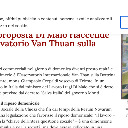
Home
Biagio Biagetti
Contatti
I 
, offrirti pubblicità o contenuti personalizzati e analizzare il
lizzo dei cookie.
proposta Di Maio riaccende
ervatorio Van Thuan sulla
izi commerciali nel giorno di domenica diventi presto realtà e
primerlo è l’Osservatorio Internazionale Van Than sulla Dottrina
dente, mons. Giampaolo Crepaldi vescovo di Trieste. In un
o in Italia dal ministro del Lavoro Luigi Di Maio che si è detto
previste dal decreto “Salva Italia” del governo Monti.
 il riposo domenicale
o
a Sociale della Chiesa che fin dai tempi della Rerum Novarum
una legislazione che favorisse il riposo domenicale: “Il lavoro –
a la “chiave dell’intera questione sociale” – è una dimensione
amiglia e per la società, ma deve essere collocato in una