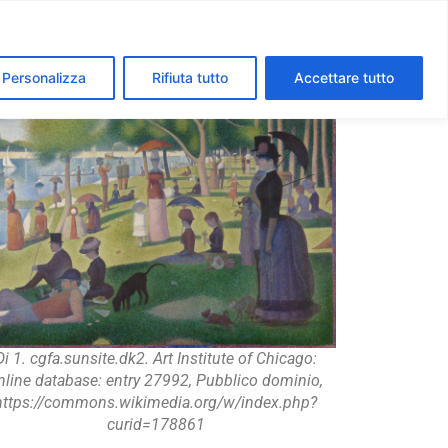
segreti dei Musei Vaticani
I luoghi della fede a Roma
Personalizza
Rifiuta tutto
Accettare tutto
Di 1. cgfa.sunsite.dk2. Art Institute of Chicago:
nline database: entry 27992, Pubblico dominio,
https://commons.wikimedia.org/w/index.php?
curid=178861