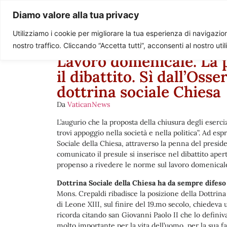
Paolo Ondarza
Diamo valore alla tua privacy
Utilizziamo i cookie per migliorare la tua esperienza di navigazione
nostro traffico. Cliccando “Accetta tutti”, acconsenti al nostro uti
Lavoro domenicale. La 
il dibattito. Sì dall’Oss
dottrina sociale Chiesa
Da
VaticanNews
L’augurio che la proposta della chiusura degli eserc
trovi appoggio nella società e nella politica”. Ad es
Sociale della Chiesa, attraverso la penna del presi
comunicato il presule si inserisce nel dibattito apert
propenso a rivedere le norme sul lavoro domenicale 
Dottrina Sociale della Chiesa ha da sempre difeso
Mons. Crepaldi ribadisce la posizione della Dottrin
di Leone XIII, sul finire del 19.mo secolo, chiedeva 
ricorda citando san Giovanni Paolo II che lo definiv
molto importante per la vita dell’uomo, per la sua f