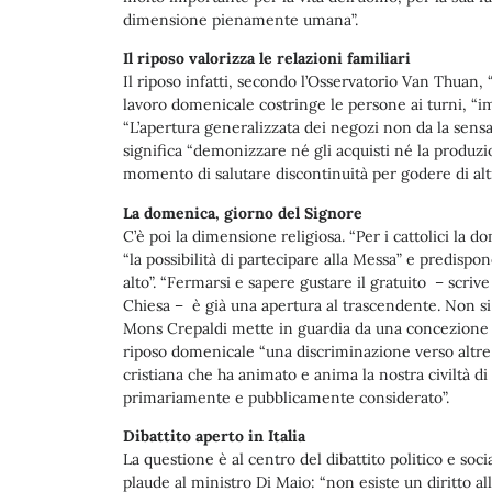
dimensione pienamente umana”.
Il riposo valorizza le relazioni familiari
Il riposo infatti, secondo l’Osservatorio Van Thuan, 
lavoro domenicale costringe le persone ai turni, “im
“L’apertura generalizzata dei negozi non da la sensa
significa “demonizzare né gli acquisti né la produzi
momento di salutare discontinuità per godere di altri 
La domenica, giorno del Signore
C’è poi la dimensione religiosa. “Per i cattolici la 
“la possibilità di partecipare alla Messa” e predispo
alto”. “Fermarsi e sapere gustare il gratuito – scrive
Chiesa – è già una apertura al trascendente. Non si t
Mons Crepaldi mette in guardia da una concezione rel
riposo domenicale “una discriminazione verso altre t
cristiana che ha animato e anima la nostra civiltà di
primariamente e pubblicamente considerato”.
Dibattito aperto in Italia
La questione è al centro del dibattito politico e soc
plaude al ministro Di Maio: “non esiste un diritto al