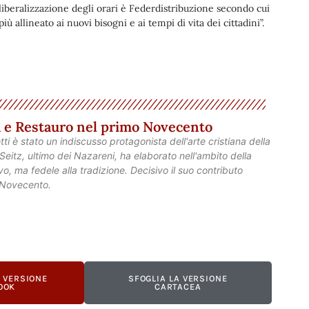
liberalizzazione degli orari è Federdistribuzione secondo cui
ù allineato ai nuovi bisogni e ai tempi di vita dei cittadini”.
ra e Restauro nel primo Novecento
etti è stato un indiscusso protagonista dell'arte cristiana della
eitz, ultimo dei Nazareni, ha elaborato nell'ambito della
o, ma fedele alla tradizione. Decisivo il suo contributo
o Novecento.
A VERSIONE
SFOGLIA LA VERSIONE
OOK
CARTACEA