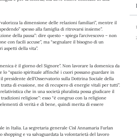
“valorizza la dimensione delle relazioni familiari”, mentre il
pedendo” spesso alla famiglia di ritrovarsi insieme”.
zione della pausa”: dire questo – spiega l’arcivescovo – non
one con facili accuse”, ma “segnalare il bisogno di un
aspetti della vita”.
domenica è il giorno del Signore”. Non lavorare la domenica da
ne lo “spazio spirituale affinchè i cuori possano guardare in
 il presidente dell’Osservatorio sulla Dottrina Sociale della
ratta di evasione, me di recupero di energie vitali per tutti”.
ativistica che in una società pluralista possa giudicare il
radizioni religiose”: esso “è congruo con la religione
 elementi di verità e di bene, quindi merita di essere
iale in Italia. La segretaria generale Cisl Annamaria Furlan
lo shopping e va salvaguardata la volontarietà del lavoro