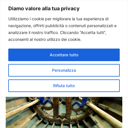
Paolo Ondarza
Diamo valore alla tua privacy
Utilizziamo i cookie per migliorare la tua esperienza di
navigazione, offrirti pubblicità o contenuti personalizzati e
Libri. Il Museo Etnologico
analizzare il nostro traffico. Cliccando “Accetta tutti”,
Vaticano eil valore sociale
acconsenti al nostro utilizzo dei cookie.
del restauro
Accettare tutto
Personalizza
Rifiuta tutto