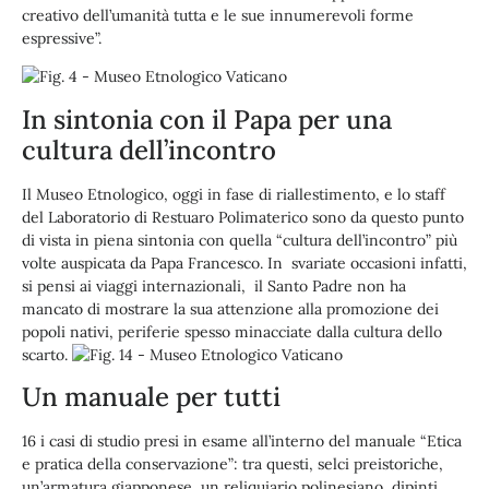
creativo dell’umanità tutta e le sue innumerevoli forme
espressive”.
In sintonia con il Papa per una
cultura dell’incontro
Il Museo Etnologico, oggi in fase di riallestimento, e lo staff
del Laboratorio di Restuaro Polimaterico sono da questo punto
di vista in piena sintonia con quella “cultura dell’incontro” più
volte auspicata da Papa Francesco. In svariate occasioni infatti,
si pensi ai viaggi internazionali, il Santo Padre non ha
mancato di mostrare la sua attenzione alla promozione dei
popoli nativi, periferie spesso minacciate dalla cultura dello
scarto.
Un manuale per tutti
16 i casi di studio presi in esame all’interno del manuale “Etica
e pratica della conservazione”: tra questi, selci preistoriche,
un’armatura giapponese, un reliquiario polinesiano, dipinti