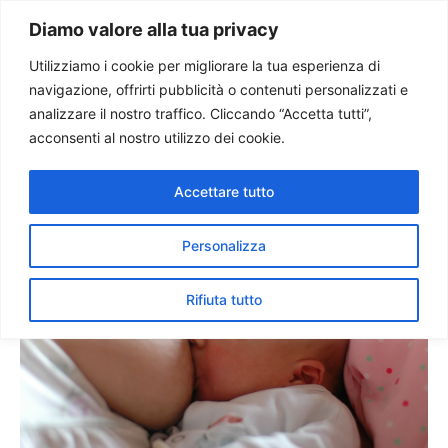
Paolo Ondarza
Diamo valore alla tua privacy
Utilizziamo i cookie per migliorare la tua esperienza di
navigazione, offrirti pubblicità o contenuti personalizzati e
Metodi naturali e
analizzare il nostro traffico. Cliccando “Accetta tutti”,
responsabilità per una vera
acconsenti al nostro utilizzo dei cookie.
ecologia umana
Accettare tutto
Personalizza
Rifiuta tutto