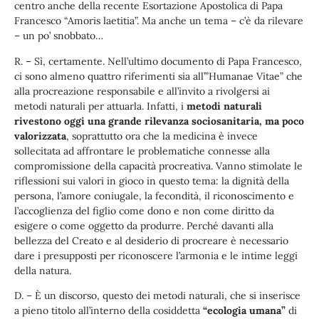
centro anche della recente Esortazione Apostolica di Papa
Francesco “Amoris laetitia”. Ma anche un tema – c’è da rilevare
– un po’ snobbato…
R. – Sì, certamente. Nell’ultimo documento di Papa Francesco,
ci sono almeno quattro riferimenti sia all’”Humanae Vitae” che
alla procreazione responsabile e all’invito a rivolgersi ai
metodi naturali per attuarla. Infatti, i
metodi naturali
rivestono oggi una grande rilevanza sociosanitaria, ma poco
valorizzata
, soprattutto ora che la medicina è invece
sollecitata ad affrontare le problematiche connesse alla
compromissione della capacità procreativa. Vanno stimolate le
riflessioni sui valori in gioco in questo tema: la dignità della
persona, l’amore coniugale, la fecondità, il riconoscimento e
l’accoglienza del figlio come dono e non come diritto da
esigere o come oggetto da produrre. Perché davanti alla
bellezza del Creato e al desiderio di procreare è necessario
dare i presupposti per riconoscere l’armonia e le intime leggi
della natura.
D. – È un discorso, questo dei metodi naturali, che si inserisce
a pieno titolo all’interno della cosiddetta
“ecologia umana”
di