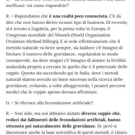
inefficaci: voi come rispondete?
R. – Rispondiamo che
è una realtà poco conosciuta
. C’è da
dire che non hanno dietro nessun tipo di business. Di recente,
si è tenuto a Zagabria, per la prima volta in Europa, il
Congresso mondiale del Woomb (World Organisation
Ovulation Method Billings). E si vede effettivamente che il
metodo naturale va bene sempre, sia laddove c’è bisogno di
limitare il numero delle gravidanze, regolandosi in modo
consapevole, sia dove magari c’è bisogno di aiutare la fertilità
andandola proprio a cercare in quello che è il potenziale delle
coppie. Questo sta succedendo qui in Italia, dove i metodi
naturali stanno avendo un buon successo nella ricerca delle
gravidanze, evitando, a volte alleggerendo, i pesanti percorsi
medici che le coppie spesso devono affrontare.
D. – Si riferisce alla fecondazione artificiale?
R. – Non solo, ma noi abbiamo aiutato
diverse coppie che,
reduci dai fallimenti delle fecondazioni artificiali, hanno
ottenuto poi naturalmente delle gravidanze
. Se però si
disconosce anche la base scientifica di questi metodi, è chiaro