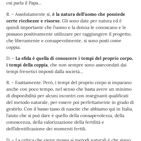
cui parla il Papa…
R. – Assolutamente sì,
è la natura dell’uomo che possiede
certe ricchezze e risorse.
Gli sono date per natura ed è
quindi importante che l’uomo e la donna le conoscano e le
possano positivamente utilizzare per raggiungere il progetto,
che liberamente e consapevolmente, si sono posti come
coppia.
D. –
La sfida è quella di conoscere i tempi del proprio corpo,
i tempi della coppia
, che non sempre sono assecondati dai
tempi frenetici imposti dalla società…
R. – Esattamente. Però, i tempi del proprio corpo si imparano
anche con poco tempo, nel senso che basta avere un minimo
di disponibilità per alcuni incontri con insegnanti qualificati
del metodo naturale, per essere poi perfettamente in grado di
gestirlo. Con il basso tasso di nascite che abbiamo qui in Italia,
l’aiuto che si può dare è quello della consapevolezza, della
conoscenza, della valorizzazione della fertilità e
dell’identificazione dei momenti fertili.
D. – La critica che viene mossa ai metodi naturali è che siano