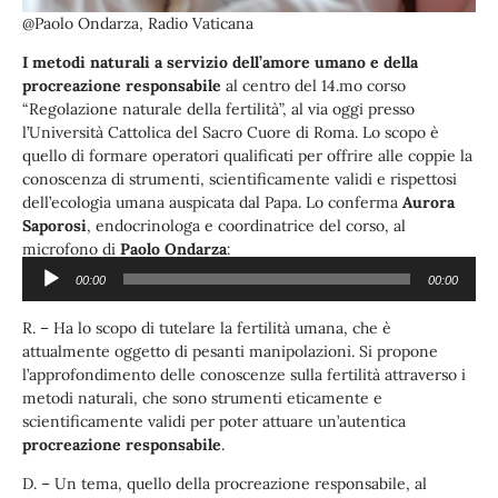
@Paolo Ondarza, Radio Vaticana
I metodi naturali a servizio dell’amore umano e della
procreazione responsabile
al centro del 14.mo corso
“Regolazione naturale della fertilità”, al via oggi presso
l’Università Cattolica del Sacro Cuore di Roma. Lo scopo è
quello di formare operatori qualificati per offrire alle coppie la
conoscenza di strumenti, scientificamente validi e rispettosi
dell’ecologia umana auspicata dal Papa. Lo conferma
Aurora
Saporosi
, endocrinologa e coordinatrice del corso, al
microfono di
Paolo Ondarza
:
00:00
00:00
Audio
Ascolta l’audio:
Player
R. – Ha lo scopo di tutelare la fertilità umana, che è
attualmente oggetto di pesanti manipolazioni. Si propone
l’approfondimento delle conoscenze sulla fertilità attraverso i
metodi naturali, che sono strumenti eticamente e
scientificamente validi per poter attuare un’autentica
procreazione responsabile
.
D. – Un tema, quello della procreazione responsabile, al