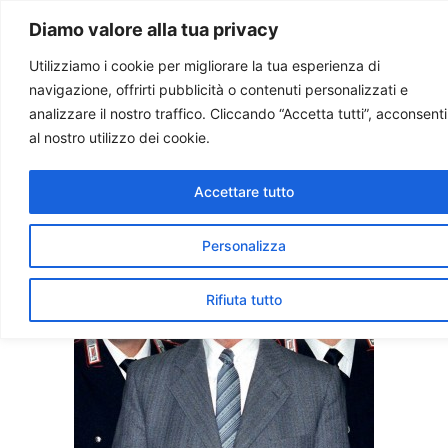
Paolo Ondarza
Diamo valore alla tua privacy
Utilizziamo i cookie per migliorare la tua esperienza di
navigazione, offrirti pubblicità o contenuti personalizzati e
Morto a Roma Erich Priebke,
analizzare il nostro traffico. Cliccando “Accetta tutti”, acconsenti
responsabile dell’eccidio
al nostro utilizzo dei cookie.
delle Fosse Ardeatine
Accettare tutto
Personalizza
Rifiuta tutto