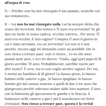
all’acqua di rose
.
D. – Priebke non ha mai rinnegato il suo passato, neanche nel
suo testamento…
R. – Lui
non ha mai rinnegato nulla
. Lui ha sempre detto che
erano dei terroristi. Mio nonno a 75 anni era terrorista? Se gli
davi un fucile in mano cadeva, vecchio com’era… Per avere 75
anni era vecchio. E mio cugino? Compiva 17 anni il giorno in
cui è stato arrestato, era un terrorista? Lui non si è mai
pentito. Ancora oggi mi domando come sia possibile che io
non riesca a trovare pace: non ci riesco… Lo so che sono
passati tanti anni, e ieri mi dicevo: “Giulia, oggi quel pupo di 18
giorni avrebbe 70 anni. Probabilmente, sarebbe morto per
altri motivi”. È vero, ma io non voglio sentire ragioni. Per me,
è morto un bambino di 18 giorni! Lo hanno preso, lo hanno
buttato nelle camere a gas , lo hanno spogliato, lo hanno
buttato giù dal camion insieme a quelli di due o tre anni che
piangevano perché volevano andare dalle loro mamme. E loro,
con la baionetta gli spezzavano le gambe e le braccia, li
buttavano nelle camere a gas e poi li mandavano nei forni
crematori.
Non riesco a trovare pace, questa è la verità!