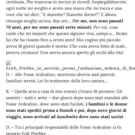
centinaia, l’ho trascorsa in mezzo ai ricordi. Inspiegabilmente,
ogni notte mi sveglio e sento una mano che mi tocca e una
voce che mi dice: “E stanotte? Stanotte dormi?”. E allora,
rimango sveglia un’ora, due ore… P
er me, non sono passati
70 anni, per me sono passati sette minuti.
Per cui, cosa
vuole che mi importi che questo signore viva, campi o… Beato
lui che ha vissuto fino a cento anni! Mio cugino più piccolo
aveva 18 giorni quando è morto. Che cosa aveva fatto di male,
povera creatura? Non aveva ancora aperto gli occhi alla vita!
D. – Alle Fosse Ardeatine, morirono diversi suoi parenti,
familiari stretti. Lei fu testimone della loro cattura…
R. – Quella sera a casa di mio nonno c’erano 18 persone. Gli
uomini – tutti e sette – due giorni dopo sono stati mandati alle
Fosse Ardeatine, dove sono stati fucilati,
i bambini e le donne
sono stati spediti prima a Fossoli e poi, dopo nove giorni di
viaggio, sono arrivati ad Auschwitz dove sono stati uccisi.
D. – Tra i principali responsabili delle Fosse Ardeatine ci fu
proprio Erik Priebke…