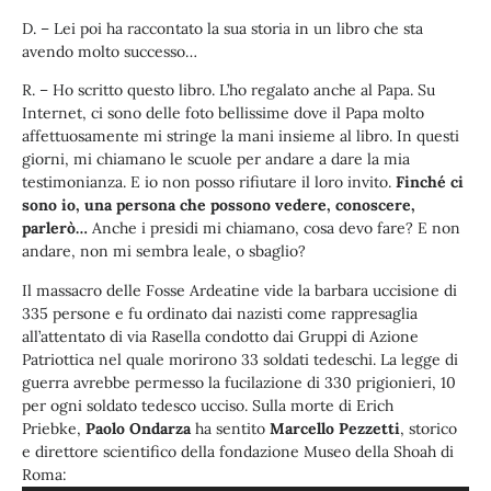
D. – Lei poi ha raccontato la sua storia in un libro che sta
avendo molto successo…
R. – Ho scritto questo libro. L’ho regalato anche al Papa. Su
Internet, ci sono delle foto bellissime dove il Papa molto
affettuosamente mi stringe la mani insieme al libro. In questi
giorni, mi chiamano le scuole per andare a dare la mia
testimonianza. E io non posso rifiutare il loro invito.
Finché ci
sono io, una persona che possono vedere, conoscere,
parlerò…
Anche i presidi mi chiamano, cosa devo fare? E non
andare, non mi sembra leale, o sbaglio?
Il massacro delle Fosse Ardeatine vide la barbara uccisione di
335 persone e fu ordinato dai nazisti come rappresaglia
all’attentato di via Rasella condotto dai Gruppi di Azione
Patriottica nel quale morirono 33 soldati tedeschi. La legge di
guerra avrebbe permesso la fucilazione di 330 prigionieri, 10
per ogni soldato tedesco ucciso. Sulla morte di Erich
Priebke,
Paolo Ondarza
ha sentito
Marcello Pezzetti
, storico
e direttore scientifico della fondazione Museo della Shoah di
Audio
Roma: