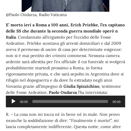
@Paolo Ondarza, Radio Vaticana
E’ morto ieri a Roma a 100 anni, Erich Priebke, l’ex capitano
delle SS che durante la seconda guerra mondiale operò n
Italia
. Condannato all’ergastolo per l’eccidio delle Fosse
Ardeatine, Priebke scontava gli arresti domiciliari e dal 2009
aveva il permesso di uscire di casa per determinate esigenze:
non si è mai pentito dei crimini commessi. Nessuna camera
ardente sarà allestita per l’ex ufficiale il cui funerale si svolgerà
probabilmente martedì prossimo a Roma, in forma
rigorosamente privata, e che sarà sepolto in Argentina dove si
rifugiò nel dopoguerra e da dove fu estradato negli anni
Novanta grazie all’impegno di
Giulia Spizzichino
, testimone
Audio
delle Fosse Ardeatine.
Paolo Ondarza
l’ha intervistata:
Player
00:00
00:00
R. – La cosa non mi tocca né in bene né in male. Non provo
neanche la soddisfazione di dire: “Finalmente è morto!”, mi
lascia completamente indifferente. Questa notte, come altre