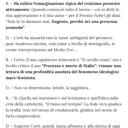
R. –
Ha subito l’emarginazione tipica del cristiano presente
attivamente.
Quando cominciò tutto il lavoro – cui io detti la
mia approvazione e il mio aiuto – per il Premio Nobel gli dissi:
“Non te lo daranno mai,
Eugenio, perché sei una presenza
scomoda!
”.
D. – Corti ha smascherato le tante ambiguità del pensiero
post-moderno laicista, così come a livello di storiografia, le
errate interpretazioni sul Medio Evo …
R. – Certo. Il suo capolavoro letterario è “Il cavallo rosso”, ma a
livello critico il suo
“Processo e morte di Stalin”: rimane una
lettura di una profondità assoluta del fenomeno ideologico
marx-leninista.
D. – Non va dimenticata, infatti, la saggistica…
R. – Sì. Quella sul marxismo e sul leninismo e quell’altra sulla
crisi della cattolicità, “Il fumo nel tempio”. La fede vera giudica
la realtà: non nel senso di condannarla, giudica nel senso di
farla comprendere.
D. – Eugenio Corti, quindi, lascia all’uomo e alla donna di oggi