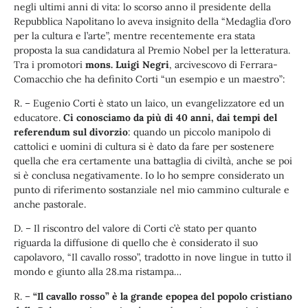
negli ultimi anni di vita: lo scorso anno il presidente della
Repubblica Napolitano lo aveva insignito della “Medaglia d’oro
per la cultura e l’arte”, mentre recentemente era stata
proposta la sua candidatura al Premio Nobel per la letteratura.
Tra i promotori
mons. Luigi Negri
, arcivescovo di Ferrara-
Comacchio che ha definito Corti “un esempio e un maestro”:
R. – Eugenio Corti è stato un laico, un evangelizzatore ed un
educatore.
Ci conosciamo da più di 40 anni, dai tempi del
referendum sul divorzio
: quando un piccolo manipolo di
cattolici e uomini di cultura si è dato da fare per sostenere
quella che era certamente una battaglia di civiltà, anche se poi
si è conclusa negativamente. Io lo ho sempre considerato un
punto di riferimento sostanziale nel mio cammino culturale e
anche pastorale.
D. – Il riscontro del valore di Corti c’è stato per quanto
riguarda la diffusione di quello che è considerato il suo
capolavoro, “Il cavallo rosso”, tradotto in nove lingue in tutto il
mondo e giunto alla 28.ma ristampa…
R. –
“Il cavallo rosso” è la grande epopea del popolo cristiano