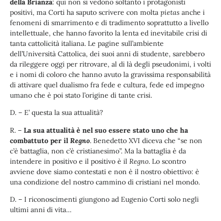
della Brianza
: qui non si vedono soltanto i protagonisti
positivi, ma Corti ha saputo scrivere con molta
pietas
anche i
fenomeni di smarrimento e di tradimento soprattutto a livello
intellettuale, che hanno favorito la lenta ed inevitabile crisi di
tanta cattolicità italiana. Le pagine sull’ambiente
dell’Università Cattolica, dei suoi anni di studente, sarebbero
da rileggere oggi per ritrovare, al di là degli pseudonimi, i volti
e i nomi di coloro che hanno avuto la gravissima responsabilità
di attivare quel dualismo fra fede e cultura, fede ed impegno
umano che è poi stato l’origine di tante crisi.
D. – E’ questa la sua attualità?
R. –
La sua attualità è nel suo essere stato uno che ha
combattuto per il
Regno
. Benedetto XVI diceva che “se non
c’è battaglia, non c’è cristianesimo”. Ma la battaglia è da
intendere in positivo e il positivo è il
Regno
. Lo scontro
avviene dove siamo contestati e non è il nostro obiettivo: è
una condizione del nostro cammino di cristiani nel mondo.
D. – I riconoscimenti giungono ad Eugenio Corti solo negli
ultimi anni di vita…