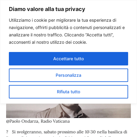
Paolo Ondarza
Diamo valore alla tua privacy
Utilizziamo i cookie per migliorare la tua esperienza di
navigazione, offrirti pubblicità o contenuti personalizzati e
Morto lo scrittore Eugenio
analizzare il nostro traffico. Cliccando “Accetta tutti”,
Corti. Mons. Negri: “Ha
acconsenti al nostro utilizzo dei cookie.
combattuto per il Regno”
Accettare tutto
Personalizza
Rifiuta tutto
@Paolo Ondarza, Radio Vaticana
? Si svolgeranno, sabato prossimo alle 10:30 nella basilica di