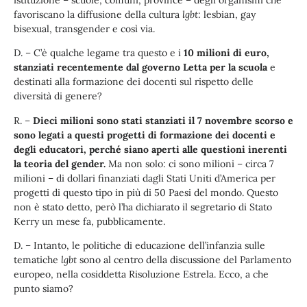
istituzione – scuole, comuni, province – degli organismi che
favoriscano la diffusione della cultura
lgbt
: lesbian, gay
bisexual, transgender e così via.
D. – C’è qualche legame tra questo e i
10 milioni di euro,
stanziati recentemente dal governo Letta per la scuola
e
destinati alla formazione dei docenti sul rispetto delle
diversità di genere?
R. –
Dieci milioni sono stati stanziati il 7 novembre scorso e
sono legati a questi progetti di formazione dei docenti e
degli educatori, perché siano aperti alle questioni inerenti
la teoria del gender.
Ma non solo: ci sono milioni – circa 7
milioni – di dollari finanziati dagli Stati Uniti d’America per
progetti di questo tipo in più di 50 Paesi del mondo. Questo
non è stato detto, però l’ha dichiarato il segretario di Stato
Kerry un mese fa, pubblicamente.
D. – Intanto, le politiche di educazione dell’infanzia sulle
tematiche
lgbt
sono al centro della discussione del Parlamento
europeo, nella cosiddetta Risoluzione Estrela. Ecco, a che
punto siamo?