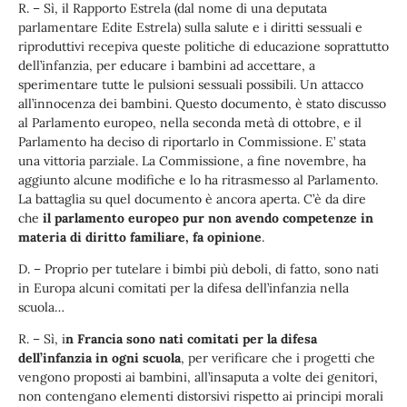
R. – Sì, il Rapporto Estrela (dal nome di una deputata
parlamentare Edite Estrela) sulla salute e i diritti sessuali e
riproduttivi recepiva queste politiche di educazione soprattutto
dell’infanzia, per educare i bambini ad accettare, a
sperimentare tutte le pulsioni sessuali possibili. Un attacco
all’innocenza dei bambini. Questo documento, è stato discusso
al Parlamento europeo, nella seconda metà di ottobre, e il
Parlamento ha deciso di riportarlo in Commissione. E’ stata
una vittoria parziale. La Commissione, a fine novembre, ha
aggiunto alcune modifiche e lo ha ritrasmesso al Parlamento.
La battaglia su quel documento è ancora aperta. C’è da dire
che
il parlamento europeo pur non avendo competenze in
materia di diritto familiare, fa opinione
.
D. – Proprio per tutelare i bimbi più deboli, di fatto, sono nati
in Europa alcuni comitati per la difesa dell’infanzia nella
scuola…
R. – Sì, i
n Francia sono nati comitati per la difesa
dell’infanzia in ogni scuola
, per verificare che i progetti che
vengono proposti ai bambini, all’insaputa a volte dei genitori,
non contengano elementi distorsivi rispetto ai principi morali