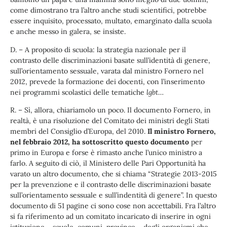
come dimostrano tra l’altro anche studi scientifici, potrebbe
essere inquisito, processato, multato, emarginato dalla scuola
e anche messo in galera, se insiste.
D. – A proposito di scuola: la strategia nazionale per il
contrasto delle discriminazioni basate sull’identità di genere,
sull’orientamento sessuale, varata dal ministro Fornero nel
2012, prevede la formazione dei docenti, con l’inserimento
nei programmi scolastici delle tematiche
lgbt
…
R. – Sì, allora, chiariamolo un poco. Il documento Fornero, in
realtà, è una risoluzione del Comitato dei ministri degli Stati
membri del Consiglio d’Europa, del 2010.
Il ministro Fornero,
nel febbraio 2012, ha sottoscritto questo documento
per
primo in Europa e forse è rimasto anche l’unico ministro a
farlo. A seguito di ciò, il Ministero delle Pari Opportunità ha
varato un altro documento, che si chiama “Strategie 2013-2015
per la prevenzione e il contrasto delle discriminazioni basate
sull’orientamento sessuale e sull’indentità di genere”. In questo
documento di 51 pagine ci sono cose non accettabili. Fra l’altro
si fa riferimento ad un comitato incaricato di inserire in ogni