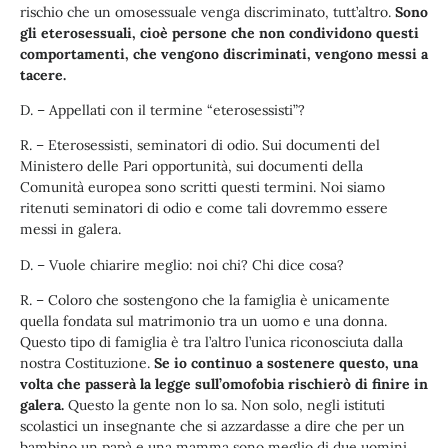
rischio che un omosessuale venga discriminato, tutt’altro.
Sono
gli eterosessuali, cioè persone che non condividono questi
comportamenti, che vengono discriminati, vengono messi a
tacere.
D. – Appellati con il termine “eterosessisti”?
R. – Eterosessisti, seminatori di odio. Sui documenti del
Ministero delle Pari opportunità, sui documenti della
Comunità europea sono scritti questi termini. Noi siamo
ritenuti seminatori di odio e come tali dovremmo essere
messi in galera.
D. – Vuole chiarire meglio: noi chi? Chi dice cosa?
R. – Coloro che sostengono che la famiglia è unicamente
quella fondata sul matrimonio tra un uomo e una donna.
Questo tipo di famiglia è tra l’altro l’unica riconosciuta dalla
nostra Costituzione.
Se io continuo a sostenere questo, una
volta che passerà la legge sull’omofobia rischierò di finire in
galera.
Questo la gente non lo sa. Non solo, negli istituti
scolastici un insegnante che si azzardasse a dire che per un
bambino un papà e una mamma sono meglio di due uomini,