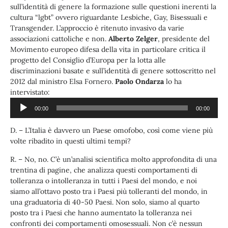
sull’identità di genere la formazione sulle questioni inerenti la
cultura “lgbt” ovvero riguardante Lesbiche, Gay, Bisessuali e
Transgender. L’approccio è ritenuto invasivo da varie
associazioni cattoliche e non.
Alberto Zelger
, presidente del
Movimento europeo difesa della vita in particolare critica il
progetto del Consiglio d’Europa per la lotta alle
discriminazioni basate e sull’identità di genere sottoscritto nel
2012 dal ministro Elsa Fornero.
Paolo Ondarza
lo ha
Audio
intervistato:
Player
00:00
00:00
D. – L’Italia è davvero un Paese omofobo, così come viene più
volte ribadito in questi ultimi tempi?
R. – No, no. C’è un’analisi scientifica molto approfondita di una
trentina di pagine, che analizza questi comportamenti di
tolleranza o intolleranza in tutti i Paesi del mondo, e noi
siamo all’ottavo posto tra i Paesi più tolleranti del mondo, in
una graduatoria di 40-50 Paesi. Non solo, siamo al quarto
posto tra i Paesi che hanno aumentato la tolleranza nei
confronti dei comportamenti omosessuali. Non c’è nessun