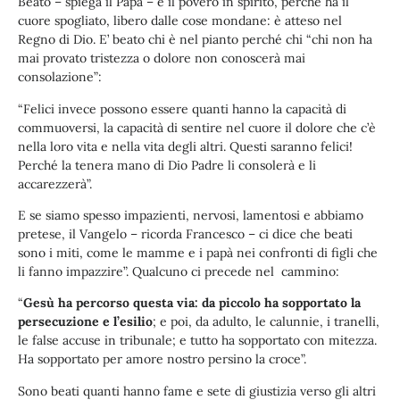
Beato – spiega il Papa – è il povero in spirito, perché ha il
cuore spogliato, libero dalle cose mondane: è atteso nel
Regno di Dio. E’ beato chi è nel pianto perché chi “chi non ha
mai provato tristezza o dolore non conoscerà mai
consolazione”:
“Felici invece possono essere quanti hanno la capacità di
commuoversi, la capacità di sentire nel cuore il dolore che c’è
nella loro vita e nella vita degli altri. Questi saranno felici!
Perché la tenera mano di Dio Padre li consolerà e li
accarezzerà”.
E se siamo spesso impazienti, nervosi, lamentosi e abbiamo
pretese, il Vangelo – ricorda Francesco – ci dice che beati
sono i miti, come le mamme e i papà nei confronti di figli che
li fanno impazzire”. Qualcuno ci precede nel cammino:
“
Gesù ha percorso questa via: da piccolo ha sopportato la
persecuzione e l’esilio
; e poi, da adulto, le calunnie, i tranelli,
le false accuse in tribunale; e tutto ha sopportato con mitezza.
Ha sopportato per amore nostro persino la croce”.
Sono beati quanti hanno fame e sete di giustizia verso gli altri