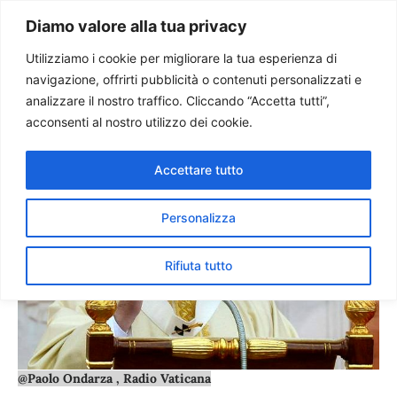
Paolo Ondarza
Diamo valore alla tua privacy
Utilizziamo i cookie per migliorare la tua esperienza di
navigazione, offrirti pubblicità o contenuti personalizzati e
Papa al Verano: la santità è
analizzare il nostro traffico. Cliccando “Accetta tutti”,
controcorrente, ma è via
acconsenti al nostro utilizzo dei cookie.
della felicità
Accettare tutto
Personalizza
Rifiuta tutto
@Paolo Ondarza , Radio Vaticana