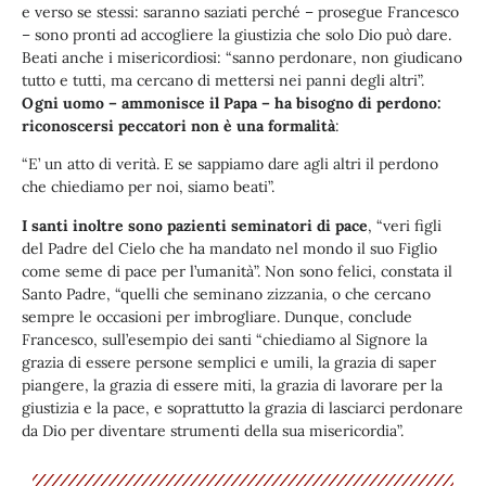
e verso se stessi: saranno saziati perché – prosegue Francesco
– sono pronti ad accogliere la giustizia che solo Dio può dare.
Beati anche i misericordiosi: “sanno perdonare, non giudicano
tutto e tutti, ma cercano di mettersi nei panni degli altri”.
Ogni uomo – ammonisce il Papa – ha bisogno di perdono:
riconoscersi peccatori non è una formalità
:
“E’ un atto di verità. E se sappiamo dare agli altri il perdono
che chiediamo per noi, siamo beati”.
I santi inoltre sono pazienti seminatori di pace
, “veri figli
del Padre del Cielo che ha mandato nel mondo il suo Figlio
come seme di pace per l’umanità”. Non sono felici, constata il
Santo Padre, “quelli che seminano zizzania, o che cercano
sempre le occasioni per imbrogliare. Dunque, conclude
Francesco, sull’esempio dei santi “chiediamo al Signore la
grazia di essere persone semplici e umili, la grazia di saper
piangere, la grazia di essere miti, la grazia di lavorare per la
giustizia e la pace, e soprattutto la grazia di lasciarci perdonare
da Dio per diventare strumenti della sua misericordia”.