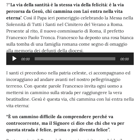
?“
La via della santità è la stessa via della felicità: è la via
percorsa da Gesù, chi cammina con Lui entra nella vita
eterna
”. Così il Papa ieri pomeriggio celebrando la Messa nella
Solennità di Tutti i Santi nel Cimitero del Verano a Roma.
Presente al rito, il nuovo commissario di Roma, il prefetto
Francesco Paolo Tronca. Francesco ha deposto una rosa bianca
sulla tomba di una famiglia romana come segno di omaggio
alla memoria dei defunti della diocesi.
00:00
00:00
Audio
ASCOLTA:
Player
I santi ci precedono nella patria celeste, ci accompagnano ed
incoraggiano ad andare avanti nel nostro pellegrinaggio
terreno. Con queste parole Francesco invita ogni uomo a
mettersi in cammino sulla strada per raggiungere la vera
beatitudine. Gesù è questa via, chi cammina con lui entra nella
vita eterna:
“È un cammino difficile da comprendere perché va
controcorrente, ma il Signore ci dice che chi che va per
questa strada è felice, prima o poi diventa felice”.