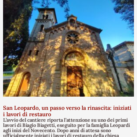
San Leopardo, un passo verso la rinascita: iniziati
i lavori di restauro
L’avvio del cantiere riporta l’attenzione su uno dei primi
lavori di Biagio Biagetti, eseguito per la famiglia Leopardi
agli inizi del Novecento. Dopo anni di attesa sono
ufficialmente iniziati i lavori di restauro della chiesa