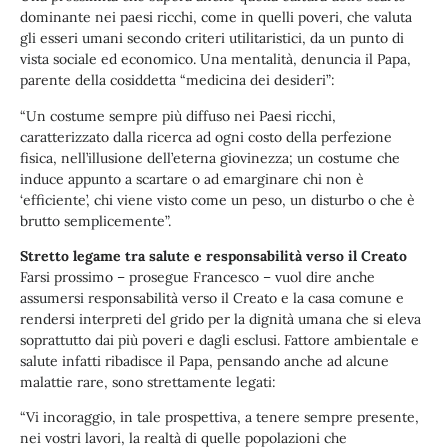
dominante nei paesi ricchi, come in quelli poveri, che valuta
gli esseri umani secondo criteri utilitaristici, da un punto di
vista sociale ed economico. Una mentalità, denuncia il Papa,
parente della cosiddetta “medicina dei desideri”:
“Un costume sempre più diffuso nei Paesi ricchi,
caratterizzato dalla ricerca ad ogni costo della perfezione
fisica, nell’illusione dell’eterna giovinezza; un costume che
induce appunto a scartare o ad emarginare chi non è
‘efficiente’, chi viene visto come un peso, un disturbo o che è
brutto semplicemente”.
Stretto legame tra salute e responsabilità verso il Creato
Farsi prossimo – prosegue Francesco – vuol dire anche
assumersi responsabilità verso il Creato e la casa comune e
rendersi interpreti del grido per la dignità umana che si eleva
soprattutto dai più poveri e dagli esclusi. Fattore ambientale e
salute infatti ribadisce il Papa, pensando anche ad alcune
malattie rare, sono strettamente legati:
“Vi incoraggio, in tale prospettiva, a tenere sempre presente,
nei vostri lavori, la realtà di quelle popolazioni che