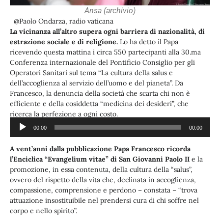
Ansa (archivio)
@Paolo Ondarza, radio vaticana
La vicinanza all’altro supera ogni barriera di nazionalità, di
estrazione sociale e di religione.
Lo ha detto il Papa
ricevendo questa mattina i circa 550 partecipanti alla 30.ma
Conferenza internazionale del Pontificio Consiglio per gli
Operatori Sanitari sul tema “La cultura della salus e
dell’accoglienza al servizio dell’uomo e del pianeta”. Da
Francesco, la denuncia della società che scarta chi non è
efficiente e della cosiddetta “medicina dei desideri”, che
ricerca la perfezione a ogni costo.
00:00
00:00
Audio
Ascolta:
Player
A vent’anni dalla pubblicazione Papa Francesco ricorda
l’Enciclica “Evangelium vitae” di San Giovanni Paolo II
e la
promozione, in essa contenuta, della cultura della “salus”,
ovvero del rispetto della vita che, declinata in accoglienza,
compassione, comprensione e perdono – constata – “trova
attuazione insostituibile nel prendersi cura di chi soffre nel
corpo e nello spirito”.