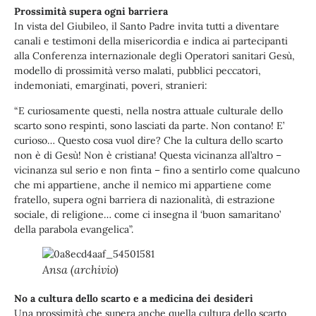
Prossimità supera ogni barriera
In vista del Giubileo, il Santo Padre invita tutti a diventare
canali e testimoni della misericordia e indica ai partecipanti
alla Conferenza internazionale degli Operatori sanitari Gesù,
modello di prossimità verso malati, pubblici peccatori,
indemoniati, emarginati, poveri, stranieri:
“E curiosamente questi, nella nostra attuale culturale dello
scarto sono respinti, sono lasciati da parte. Non contano! E’
curioso… Questo cosa vuol dire? Che la cultura dello scarto
non è di Gesù! Non è cristiana! Questa vicinanza all’altro –
vicinanza sul serio e non finta – fino a sentirlo come qualcuno
che mi appartiene, anche il nemico mi appartiene come
fratello, supera ogni barriera di nazionalità, di estrazione
sociale, di religione… come ci insegna il ‘buon samaritano’
della parabola evangelica”.
Ansa (archivio)
No a cultura dello scarto e a medicina dei desideri
Una prossimità che supera anche quella cultura dello scarto