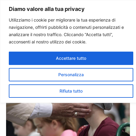
Paolo Ondarza
Diamo valore alla tua privacy
Utilizziamo i cookie per migliorare la tua esperienza di
navigazione, offrirti pubblicità o contenuti personalizzati e
Papa: la cultura della
analizzare il nostro traffico. Cliccando “Accetta tutti”,
prossimità supera quella
acconsenti al nostro utilizzo dei cookie.
dello scarto
Accettare tutto
Personalizza
Rifiuta tutto