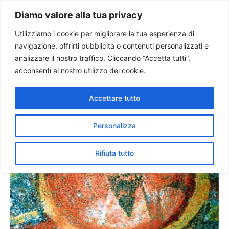
Paolo Ondarza
Diamo valore alla tua privacy
Utilizziamo i cookie per migliorare la tua esperienza di
navigazione, offrirti pubblicità o contenuti personalizzati e
Ritrovata nelle Catacombe
analizzare il nostro traffico. Cliccando “Accetta tutti”,
di Santa Tecla a Roma la più
acconsenti al nostro utilizzo dei cookie.
antica icona di San Paolo
Accettare tutto
Personalizza
Rifiuta tutto