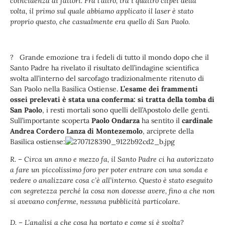
coincidenza di fattori. Fra l’altro, tra i quattro clipei della
volta, il primo sul quale abbiamo applicato il laser è stato
proprio questo, che casualmente era quello di San Paolo.
? Grande emozione tra i fedeli di tutto il mondo dopo che il
Santo Padre ha rivelato il risultato dell’indagine scientifica
svolta all’interno del sarcofago tradizionalmente ritenuto di
San Paolo nella Basilica Ostiense.
L’esame dei frammenti
ossei prelevati è stata una conferma: si tratta della tomba di
San Paolo
, i resti mortali sono quelli dell’Apostolo delle genti.
Sull’importante scoperta
Paolo Ondarza
ha sentito il
cardinale
Andrea Cordero Lanza di Montezemolo
, arciprete della
Basilica ostiense:
R. – Circa un anno e mezzo fa, il Santo Padre ci ha autorizzato
a fare un piccolissimo foro per poter entrare con una sonda e
vedere o analizzare cosa c’è all’interno. Questo è stato eseguito
con segretezza perché la cosa non dovesse avere, fino a che non
si avevano conferme, nessuna pubblicità particolare.
D. – L’analisi a che cosa ha portato e come si è svolta?