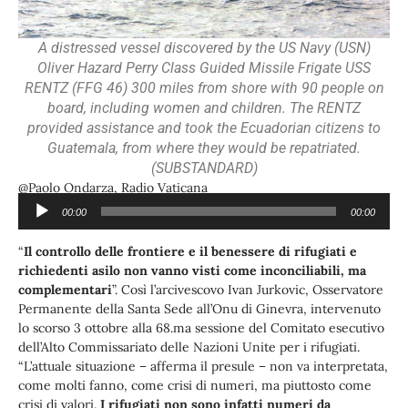
A distressed vessel discovered by the US Navy (USN)
Oliver Hazard Perry Class Guided Missile Frigate USS
RENTZ (FFG 46) 300 miles from shore with 90 people on
board, including women and children. The RENTZ
provided assistance and took the Ecuadorian citizens to
Guatemala, from where they would be repatriated.
(SUBSTANDARD)
@Paolo Ondarza, Radio Vaticana
00:00
00:00
Audio
Ascolta l’audio:
Player
“
Il controllo delle frontiere e il benessere di rifugiati e
richiedenti asilo non vanno visti come inconciliabili, ma
complementari
”. Così l’arcivescovo Ivan Jurkovic, Osservatore
Permanente della Santa Sede all’Onu di Ginevra, intervenuto
lo scorso 3 ottobre alla 68.ma sessione del Comitato esecutivo
dell’Alto Commissariato delle Nazioni Unite per i rifugiati.
“L’attuale situazione – afferma il presule – non va interpretata,
come molti fanno, come crisi di numeri, ma piuttosto come
crisi di valori.
I rifugiati non sono infatti numeri da