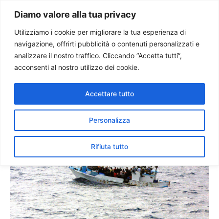
Paolo Ondarza
Diamo valore alla tua privacy
Utilizziamo i cookie per migliorare la tua esperienza di
navigazione, offrirti pubblicità o contenuti personalizzati e
S.Sede all’Onu: protezione
analizzare il nostro traffico. Cliccando “Accetta tutti”,
rifugiati e sicurezza
acconsenti al nostro utilizzo dei cookie.
frontiere sono
Accettare tutto
complementari
Personalizza
Rifiuta tutto