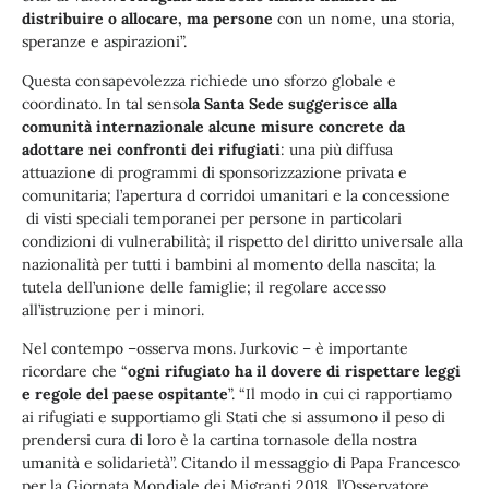
distribuire o allocare, ma persone
con un nome, una storia,
speranze e aspirazioni”.
Questa consapevolezza richiede uno sforzo globale e
coordinato. In tal senso
la Santa Sede suggerisce alla
comunità internazionale alcune misure concrete da
adottare nei confronti dei rifugiati
: una più diffusa
attuazione di programmi di sponsorizzazione privata e
comunitaria; l’apertura d corridoi umanitari e la concessione
di visti speciali temporanei per persone in particolari
condizioni di vulnerabilità; il rispetto del diritto universale alla
nazionalità per tutti i bambini al momento della nascita; la
tutela dell’unione delle famiglie; il regolare accesso
all’istruzione per i minori.
Nel contempo –osserva mons. Jurkovic – è importante
ricordare che “
ogni rifugiato ha il dovere di rispettare leggi
e regole del paese ospitante
”. “Il modo in cui ci rapportiamo
ai rifugiati e supportiamo gli Stati che si assumono il peso di
prendersi cura di loro è la cartina tornasole della nostra
umanità e solidarietà”. Citando il messaggio di Papa Francesco
per la Giornata Mondiale dei Migranti 2018, l’Osservatore