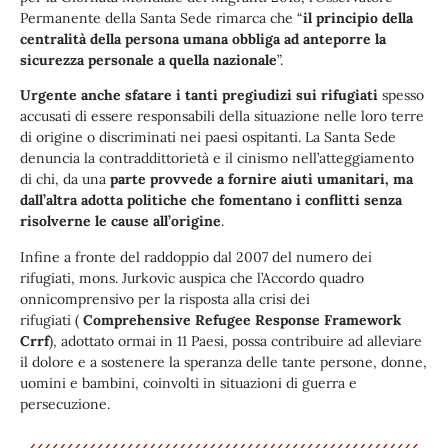
Permanente della Santa Sede rimarca che “
il principio della
centralità della persona umana obbliga ad anteporre la
sicurezza personale a quella nazionale
”.
Urgente anche sfatare i tanti pregiudizi sui rifugiati
spesso
accusati di essere responsabili della situazione nelle loro terre
di origine o discriminati nei paesi ospitanti. La Santa Sede
denuncia la contraddittorietà e il cinismo nell’atteggiamento
di chi, da una
parte provvede a fornire aiuti umanitari, ma
dall’altra adotta politiche che fomentano i conflitti senza
risolverne le cause all’origine
.
Infine a fronte del raddoppio dal 2007 del numero dei
rifugiati, mons. Jurkovic auspica che l’Accordo quadro
onnicomprensivo per la risposta alla crisi dei
rifugiati (
Comprehensive Refugee Response Framework
Crrf
), adottato ormai in 11 Paesi, possa contribuire ad alleviare
il dolore e a sostenere la speranza delle tante persone, donne,
uomini e bambini, coinvolti in situazioni di guerra e
persecuzione.