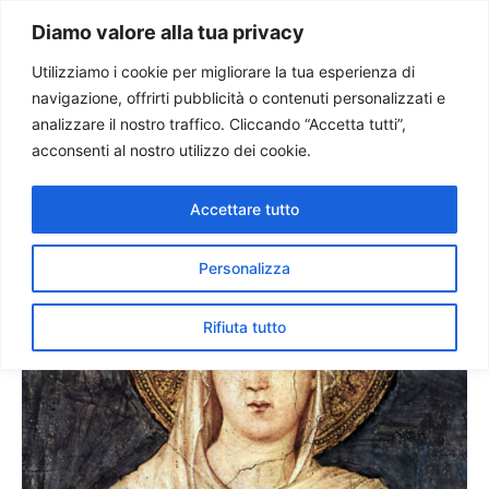
Paolo Ondarza
Diamo valore alla tua privacy
Utilizziamo i cookie per migliorare la tua esperienza di
navigazione, offrirti pubblicità o contenuti personalizzati e
Santa Chiara, umile
analizzare il nostro traffico. Cliccando “Accetta tutti”,
pianticella di Francesco
acconsenti al nostro utilizzo dei cookie.
Accettare tutto
Personalizza
Rifiuta tutto