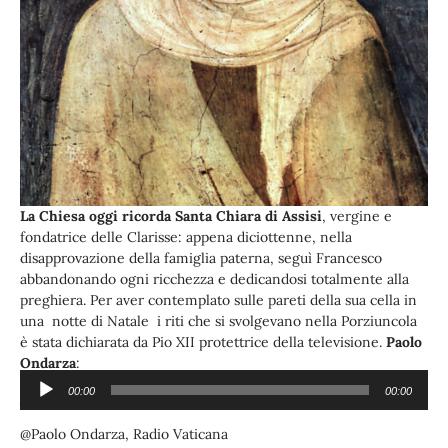
La Chiesa oggi ricorda Santa Chiara di Assisi
, vergine e
fondatrice delle Clarisse: appena diciottenne, nella
disapprovazione della famiglia paterna, seguì Francesco
abbandonando ogni ricchezza e dedicandosi totalmente alla
preghiera. Per aver contemplato sulle pareti della sua cella in
una notte di Natale i riti che si svolgevano nella Porziuncola
è stata dichiarata da Pio XII protettrice della televisione.
Paolo
Ondarza
:
00:00
00:00
Audio
Ascolta l’audio:
Player
@Paolo Ondarza, Radio Vaticana