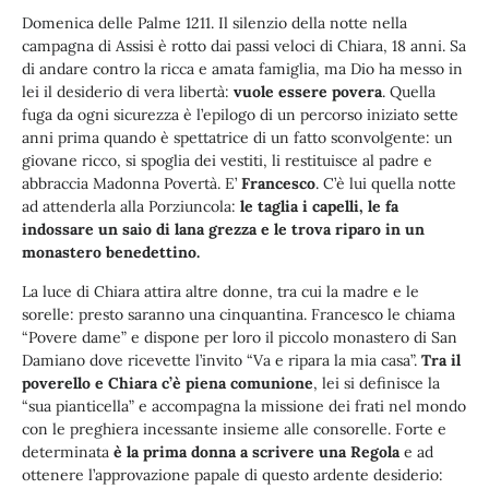
Domenica delle Palme 1211. Il silenzio della notte nella
campagna di Assisi è rotto dai passi veloci di Chiara, 18 anni. Sa
di andare contro la ricca e amata famiglia, ma Dio ha messo in
lei il desiderio di vera libertà:
vuole essere povera
. Quella
fuga da ogni sicurezza è l’epilogo di un percorso iniziato sette
anni prima quando è spettatrice di un fatto sconvolgente: un
giovane ricco, si spoglia dei vestiti, li restituisce al padre e
abbraccia Madonna Povertà. E’
Francesco
. C’è lui quella notte
ad attenderla alla Porziuncola:
le taglia i capelli, le fa
indossare un saio di lana grezza e le trova riparo in un
monastero benedettino.
La luce di Chiara attira altre donne, tra cui la madre e le
sorelle: presto saranno una cinquantina. Francesco le chiama
“Povere dame” e dispone per loro il piccolo monastero di San
Damiano dove ricevette l’invito “Va e ripara la mia casa”.
Tra il
poverello e Chiara c’è piena comunione
, lei si definisce la
“sua pianticella” e accompagna la missione dei frati nel mondo
con le preghiera incessante insieme alle consorelle. Forte e
determinata
è la prima donna a scrivere una Regola
e ad
ottenere l’approvazione papale di questo ardente desiderio: