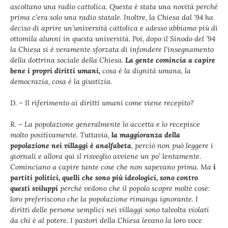
ascoltano una radio cattolica. Questa è stata una novità perché
prima c’era solo una radio statale. Inoltre, la Chiesa dal ’94 ha
deciso di aprire un’università cattolica e adesso abbiamo più di
ottomila alunni in questa università. Poi, dopo il Sinodo del ’94
la Chiesa si è veramente sforzata di infondere l’insegnamento
della dottrina sociale della Chiesa.
La gente comincia a capire
bene i propri diritti umani,
cosa è la dignità umana, la
democrazia, cosa è la giustizia.
D. – Il riferimento ai diritti umani come viene recepito?
R. – La popolazione generalmente lo accetta e lo recepisce
molto positivamente. Tuttavia,
la maggioranza della
popolazione nei villaggi è analfabeta
, perciò non può leggere i
giornali e allora qui il risveglio avviene un po’ lentamente.
Cominciano a capire tante cose che non sapevano prima. Ma
i
partiti politici, quelli che sono più ideologici, sono contro
questi sviluppi
perché vedono che il popolo scopre molte cose:
loro preferiscono che la popolazione rimanga ignorante. I
diritti delle persone semplici nei villaggi sono talvolta violati
da chi è al potere. I pastori della Chiesa levano la loro voce