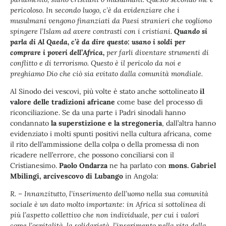
pericoloso. In secondo luogo, c’è da evidenziare che i
musulmani vengono finanziati da Paesi stranieri che vogliono
spingere l’Islam ad avere contrasti con i cristiani.
Quando si
parla di Al Qaeda, c’è da dire questo: usano i soldi per
comprare i poveri dell’Africa,
per farli diventare strumenti di
conflitto e di terrorismo. Questo è il pericolo da noi e
preghiamo Dio che ciò sia evitato dalla comunità mondiale.
Al Sinodo dei vescovi, più volte è stato anche sottolineato
il
valore delle tradizioni africane
come base del processo di
riconciliazione. Se da una parte i Padri sinodali hanno
condannato
la superstizione e la stregoneria
, dall’altra hanno
evidenziato i molti spunti positivi nella cultura africana, come
il rito dell’ammissione della colpa o della promessa di non
ricadere nell’errore, che possono conciliarsi con il
Cristianesimo.
Paolo Ondarza
ne ha parlato con
mons.
Gabriel
Mbilingi, arcivescovo di Lubango
in Angola:
R. – Innanzitutto, l’inserimento dell’uomo nella sua comunità
sociale è un dato molto importante: in Africa si sottolinea di
più l’aspetto collettivo che non individuale, per cui i valori
come l’ospitalità, la solidarietà, l’inserimento nella vita della