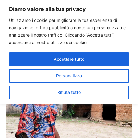
Paolo Ondarza
Diamo valore alla tua privacy
Utilizziamo i cookie per migliorare la tua esperienza di
navigazione, offrirti pubblicità o contenuti personalizzati e
Sinodo Africa: una spinta
analizzare il nostro traffico. Cliccando “Accetta tutti”,
allo sviluppo nel solco della
acconsenti al nostro utilizzo dei cookie.
tradizione africana
Accettare tutto
Personalizza
Rifiuta tutto