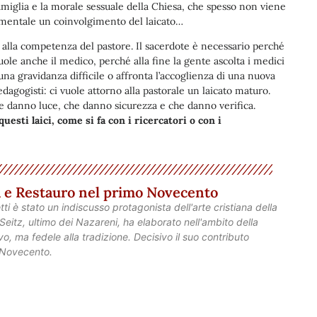
amiglia e la morale sessuale della Chiesa, che spesso non viene
ndamentale un coinvolgimento del laicato…
 alla competenza del pastore. Il sacerdote è necessario perché
ole anche il medico, perché alla fine la gente ascolta i medici
na gravidanza difficile o affronta l’accoglienza di una nuova
pedagogisti: ci vuole attorno alla pastorale un laicato maturo.
he danno luce, che danno sicurezza e che danno verifica.
esti laici, come si fa con i ricercatori o con i
ra e Restauro nel primo Novecento
etti è stato un indiscusso protagonista dell'arte cristiana della
eitz, ultimo dei Nazareni, ha elaborato nell'ambito della
o, ma fedele alla tradizione. Decisivo il suo contributo
o Novecento.