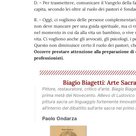
D. – Per trasmettere, comunicare il Vangelo della f
capita, secondo lei oltre al ruolo dei pastori è fo
R. – Oggi, ci vogliono delle persone complementari
non deve mancare per una guida spirituale, ma ci vu
nel momento in cui da alla vita un bambino, o vive u
vita. Ci vogliono anche gli avvocati, gli psicologi, i 
Questo non diminuisce certo il ruolo dei pastori, c
Occorre prestare attenzione alla preparazione di qu
professionisti.
Biagio Biagetti: Arte Sac
Pittore, restauratore, critico d'arte. Biagio Biag
prima metà del Novecento. Allievo di Ludovico S
pittura sacra un linguaggio fortemente innovativ
all'interno del dibattito sull'arte sacra nel prim
Paolo Ondarza