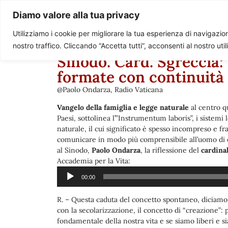
Paolo Ondarza
Diamo valore alla tua privacy
Utilizziamo i cookie per migliorare la tua esperienza di navigazione
nostro traffico. Cliccando “Accetta tutti”, acconsenti al nostro uti
Sinodo. Card. Sgreccia: 
formate con continuità
@Paolo Ondarza, Radio Vaticana
Vangelo della famiglia e legge naturale
al centro qu
Paesi, sottolinea l’”Instrumentum laboris”, i sistemi
naturale, il cui significato è spesso incompreso e fr
comunicare in modo più comprensibile all’uomo di og
al Sinodo,
Paolo Ondarza
, la riflessione del
cardina
Audio
Accademia per la Vita:
Player
00:00
R. – Questa caduta del concetto spontaneo, diciamo,
con la secolarizzazione, il concetto di “creazione”: 
fondamentale della nostra vita e se siamo liberi e s