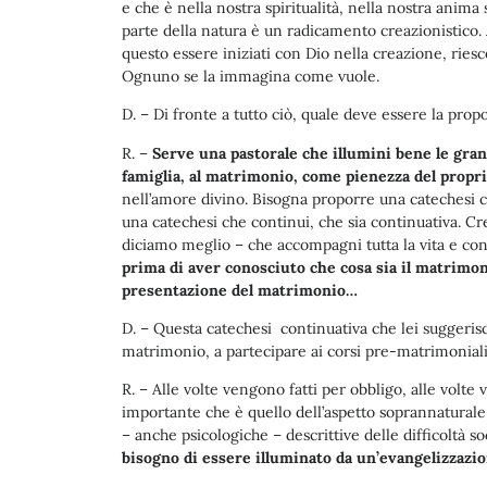
e che è nella nostra spiritualità, nella nostra anima
parte della natura è un radicamento creazionistico. A
questo essere iniziati con Dio nella creazione, ries
Ognuno se la immagina come vuole.
D. – Di fronte a tutto ciò, quale deve essere la pro
R. –
Serve una pastorale che illumini bene le grande
famiglia, al matrimonio, come pienezza del propri
nell’amore divino. Bisogna proporre una catechesi c
una catechesi che continui, che sia continuativa. Cr
diciamo meglio – che accompagni tutta la vita e co
prima di aver conosciuto che cosa sia il matrimon
presentazione del matrimonio…
D. – Questa catechesi continuativa che lei suggerisc
matrimonio, a partecipare ai corsi pre-matrimonial
R. – Alle volte vengono fatti per obbligo, alle volte v
importante che è quello dell’aspetto soprannaturale: 
– anche psicologiche – descrittive delle difficoltà s
bisogno di essere illuminato da un’evangelizzazio