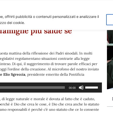
Home
Biagio Biagetti
Contatti
I 
, offrirti pubblicità o contenuti personalizzati e analizzare il
lizzo dei cookie.
famiglie più salde se
esta mattina della riflessione dei Padri sinodali. In molti
 legislativi regolamentano situazioni contrarie alla legge
ainteso. Di qui, il suggerimento di trovare parole efficaci per
gi l’ordine della creazione. Al microfono del nostro inviato
le Elio Sgreccia
, presidente emerito della Pontificia
Usa
00:00
i
tasti
 di legge naturale e morale è dovuta al fatto che è caduto,
freccia
perché è Dio che crea le cose, è Dio che crea anche lo statuto
su/giù
iamo responsabili è perché c’è uno statuto che ce lo consente
per