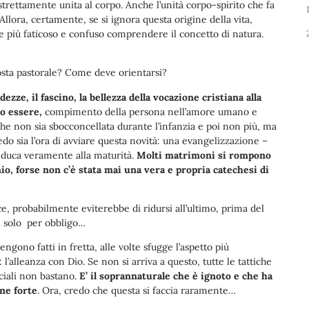
 strettamente unita al corpo. Anche l’unità corpo-spirito che fa
aumentare
llora, certamente, se si ignora questa origine della vita,
o
ce più faticoso e confuso comprendere il concetto di natura.
diminuire
il
volume.
posta pastorale? Come deve orientarsi?
zze, il fascino, la bellezza della vocazione cristiana alla
o essere,
compimento della persona nell’amore umano e
he non sia sbocconcellata durante l’infanzia e poi non più, ma
edo sia l’ora di avviare questa novità: una evangelizzazione –
nduca veramente alla maturità.
Molti matrimoni si rompono
io, forse non c’è stata mai una vera e propria catechesi di
e, probabilmente eviterebbe di ridursi all’ultimo, prima del
i solo per obbligo…
engono fatti in fretta, alle volte sfugge l’aspetto più
l’alleanza con Dio. Se non si arriva a questo, tutte le tattiche
ociali non bastano.
E’ il soprannaturale che è ignoto e che ha
ne forte
. Ora, credo che questa si faccia raramente…