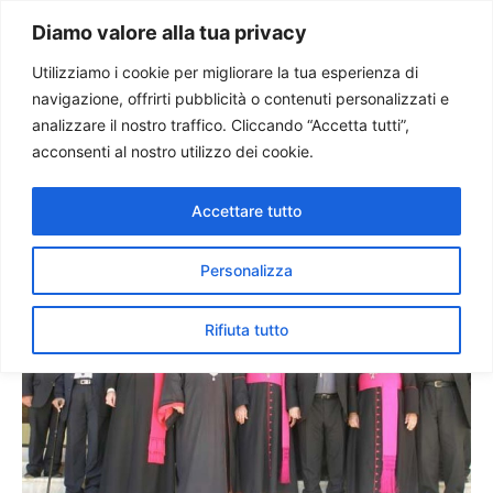
Paolo Ondarza
Diamo valore alla tua privacy
Utilizziamo i cookie per migliorare la tua esperienza di
navigazione, offrirti pubblicità o contenuti personalizzati e
Sinodo Chiesa caldea.
analizzare il nostro traffico. Cliccando “Accetta tutti”,
Patriarca Sako: Iraq ha
acconsenti al nostro utilizzo dei cookie.
bisogno di aiuto
Accettare tutto
Personalizza
Rifiuta tutto