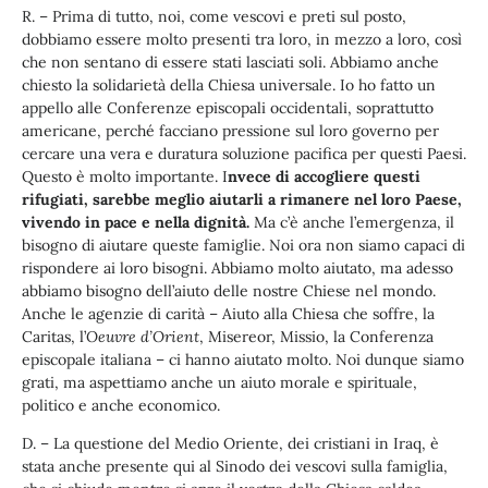
R. – Prima di tutto, noi, come vescovi e preti sul posto,
dobbiamo essere molto presenti tra loro, in mezzo a loro, così
che non sentano di essere stati lasciati soli. Abbiamo anche
chiesto la solidarietà della Chiesa universale. Io ho fatto un
appello alle Conferenze episcopali occidentali, soprattutto
americane, perché facciano pressione sul loro governo per
cercare una vera e duratura soluzione pacifica per questi Paesi.
Questo è molto importante. I
nvece di accogliere questi
rifugiati, sarebbe meglio aiutarli a rimanere nel loro Paese,
vivendo in pace e nella dignità.
Ma c’è anche l’emergenza, il
bisogno di aiutare queste famiglie. Noi ora non siamo capaci di
rispondere ai loro bisogni. Abbiamo molto aiutato, ma adesso
abbiamo bisogno dell’aiuto delle nostre Chiese nel mondo.
Anche le agenzie di carità – Aiuto alla Chiesa che soffre, la
Caritas, l’
Oeuvre d’Orient
, Misereor, Missio, la Conferenza
episcopale italiana – ci hanno aiutato molto. Noi dunque siamo
grati, ma aspettiamo anche un aiuto morale e spirituale,
politico e anche economico.
D. – La questione del Medio Oriente, dei cristiani in Iraq, è
stata anche presente qui al Sinodo dei vescovi sulla famiglia,