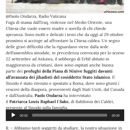
@Paolo Ondarza, Radio Vaticana
Fuga di massa dall’Iraq, violenze nel Medio Oriente, una
Chiesa che vuole essere madre e sorella di chi chiede
speranza. Sono molti e delicati i temi che da oggi al 29 ottobre
prossimo si accinge ad affrontare la Chiesa caldea. Un segno
delle gravi difficoltà che la riguardano viene dalla sede
dell’assemblea sinodale, in precedenza convocata per lo scorso
22 settembre ad Ankawa, il sobborgo di Erbil abitato in
maggioranza da cristiani, dove sono ospitati anche buona
parte dei
profughi della Piana di Ninive fuggiti davanti
all’avanzata dei jihadisti del cosiddetto Stato islamico
. Il
Sinodo è stato rinviato e spostato a Roma, dove sono giunti i
vescovi della diaspora, provenienti dagli Stati Uniti, dal Canada
e dall’Australia.
Paolo Ondarza
ha intervistato
il
Patriarca
Louis Raphael I Sako
, di Babilonia dei Caldei,
presente al Sinodo sulla famiglia.
00:00
00:00
Audio
ASCOLTA:
Player
R. – Abbiamo tanti soggetti da studiare, la nostra situazione in