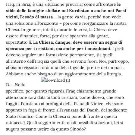
Iraq, in Siria, è una situazione precaria: come affrontare
le
sfide delle famiglie sfollate nel Kurdistan o anche nei Paesi
vicini, l’esodo di massa
– la gente va via, perché non vede
una soluzione all’orizzonte – poi come riorganizzare la nostra
Chiesa. In genere, infatti, durante le crisi, la Chiesa deve
essere dinamica, forte, per dare speranza alla gente,
soprattutto lì.
La Chiesa, dunque, deve essere un segno di
speranza per i cristiani, ma anche per i musulmani.
I preti
devono seguire una formazione permanente, sia quelli
all’interno dell’Iraq sia quelli che servono fuori. Noi, purtroppo,
abbiamo vissuto il dramma della fuga dei preti e dei monaci.
Abbiamo anche bisogno di un aggiornamento della liturgia.
D. – Nello
specifico, per quanto riguarda l’Iraq chiaramente grande
attenzione sarà data ai tanti cristiani, come diceva, che sono
fuggiti. Pensiamo ai profughi della Piana di Ninive, che sono
appunto in fuga di fronte all’avanzata del Daesh, del sedicente
Stato Islamico. Come la Chiesa si pone di fronte a questa
minaccia? Quali suggerimenti, quali possibili soluzioni, lei si
augura possano uscire da questo Sinodo?