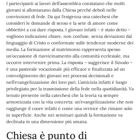
I partecipanti ai lavori dell’assemblea constatano che molti
giovani si allontanano dalla Chiesa perché deboli nelle
convinzioni di fede. Da qui l’esigenza una catechesi che
consideri le domande di senso e la sete di amore come
obbiettivi a cui dare risposta. I giovani infatti – è stato detto –
vogliono indicazioni chiare, non confuse, senza deviazioni dal
linguaggio di Cristo o conformate sulle tendenze moderne dei
media. La formazione al matrimonio rappresenta spesso
un’occasione di riavvicinamento alla comunità ecclesiale, ma
occorre intervenire prima. La risposta – suggerisce il Sinodo –
è una pastorale vocazionale più efficace e finalizzata ad un
coinvolgimento dei giovani nei processi decisionali e
nell’evangelizzazione dei loro pari. L’amicizia infatti è luogo
privilegiato per la trasmissione della fede nella quotidianità. Va
tenuto presente nella catechesi che la teoria va sempre
armonizzata con la vita concreta: un’evangelizzazione che non
raggiunge il cuore infatti è come una vernice che rimane solo
in superficie. Anche nei seminari quindi la formazione va
declinata in una dimensione più umana.
Chiesa è punto di