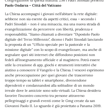
Congregazione di questa mattina. 256 i Padri Sinodali presenti
Paolo Ondarza – Città del Vaticano
La Chiesa accompagni i giovani nell’abitare la rete digitale:
sebbene non sia esente da aspetti critici, essa – secondo i
Padri Sinodali – non è una minaccia, ma una nuova strada di
evangelizzazione da percorrere con libertà, prudenza e
responsabilità. “Siamo chiamati a diventare “l’Apostolo Paolo
digitale del Terzo Millennio”, dicono i Padri Sinodali lanciando
la proposta di un “Ufficio speciale per la pastorale e la
missione digitale” con lo scopo di evangelizzare, ma anche di
segnalare quei siti internet che diffondono posizioni non
fedeli all’insegnamento ufficiale e al magistero. Potrà essere
utile la creazione di app, giochi e strumenti interattivi che
aiutino a conoscere il Vangelo e la Chiesa. I vescovi esprimono
anche preoccupazione per quei giovani che trascorrono
troppo tempo su tablet e smartphone, divenendone
dipendenti e condannandosi alla solitudine di un mondo
irreale dove le amicizie sono solo virtuali. La Chiesa desidera
favorire l’incontro concreto tra persone attraverso
pellegrinaggi e grandi eventi come le Gmg create da san
Giovanni Paolo II. Lo sguardo è già proiettato a Panama 2019.