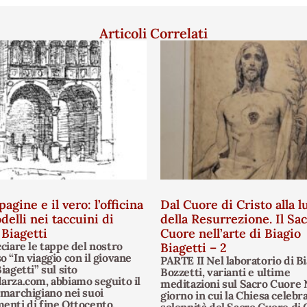
Articoli Correlati
pagine e il vero: l’officina
Dal Cuore di Cristo alla l
delli nei taccuini di
della Resurrezione. Il Sa
 Biagetti
Cuore nell’arte di Biagio
cciare le tappe del nostro
Biagetti – 2
o “In viaggio con il giovane
PARTE II Nel laboratorio di Bi
iagetti” sul sito
Bozzetti, varianti e ultime
arza.com, abbiamo seguito il
meditazioni sul Sacro Cuore 
 marchigiano nei suoi
giorno in cui la Chiesa celebra
enti di fine Ottocento,