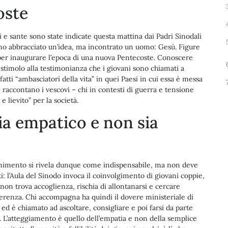
oste
ti e sante sono state indicate questa mattina dai Padri Sinodali
o abbracciato un’idea, ma incontrato un uomo: Gesù. Figure
per inaugurare l’epoca di una nuova Pentecoste. Conoscere
 stimolo alla testimonianza che i giovani sono chiamati a
atti “ambasciatori della vita” in quei Paesi in cui essa è messa
 raccontano i vescovi – chi in contesti di guerra e tensione
e lievito” per la società.
a empatico e non sia
rnimento si rivela dunque come indispensabile, ma non deve
i: l’Aula del Sinodo invoca il coinvolgimento di giovani coppie,
non trova accoglienza, rischia di allontanarsi e cercare
fferenza. Chi accompagna ha quindi il dovere ministeriale di
ed è chiamato ad ascoltare, consigliare e poi farsi da parte
. L’atteggiamento è quello dell’empatia e non della semplice