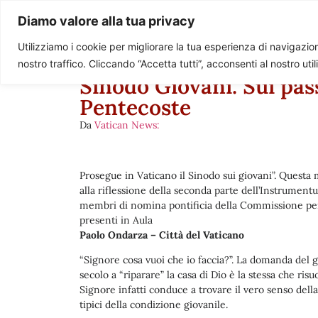
Paolo Ondarza
Diamo valore alla tua privacy
Utilizziamo i cookie per migliorare la tua esperienza di navigazione
nostro traffico. Cliccando “Accetta tutti”, acconsenti al nostro uti
Sinodo Giovani. Sui pas
Pentecoste
Da
Vatican News:
Prosegue in Vaticano il Sinodo sui giovani”. Quest
alla riflessione della seconda parte dell’Instrumen
membri di nomina pontificia della Commissione per 
presenti in Aula
Paolo Ondarza – Città del Vaticano
“Signore cosa vuoi che io faccia?”. La domanda del 
secolo a “riparare” la casa di Dio è la stessa che ri
Signore infatti conduce a trovare il vero senso della 
tipici della condizione giovanile.