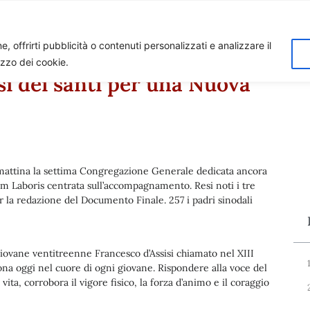
Home
Biagio Biagetti
Contatti
I 
, offrirti pubblicità o contenuti personalizzati e analizzare il
lizzo dei cookie.
si dei santi per una Nuova
a mattina la settima Congregazione Generale dedicata ancora
tum Laboris centrata sull’accompagnamento. Resi noti i tre
la redazione del Documento Finale. 257 i padri sinodali
giovane ventitreenne Francesco d’Assisi chiamato nel XIII
suona oggi nel cuore di ogni giovane. Rispondere alla voce del
vita, corrobora il vigore fisico, la forza d’animo e il coraggio