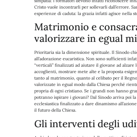
simpatia: i formatori devono infatti riconoscere innan
Cristo vuole incontrarli per sollevarli dall’errore. 
esperienze di caduta: la grazia infatti agisce nella
Matrimonio e consacra
valorizzare in egual m
Prioritaria sia la dimensione spirituale. Il Sinodo c
all’adorazione eucaristica. Non sono sufficienti infat
“verticali” finalizzati ad aiutare il giovane ad alzar
accoglienti, mostrare mete alte e la proposta esige
tanto al matrimonio, quanto al celibato per il Regno
valorizzate in egual modo dalla Chiesa perché rien
propria di ogni cristiano. Se i grandi non hanno gran
potranno ispirare i giovani? Dal Sinodo arriva poi la
ecclesiastica finalizzato a dare dinamismo all’azione 
il futuro della Chiesa.
Gli interventi degli udi