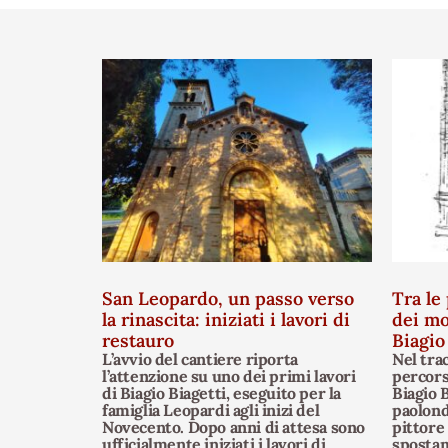
San Leopardo, un passo verso
Tra le 
la rinascita: iniziati i lavori di
dei mo
restauro
Biagio
L’avvio del cantiere riporta
Nel tra
l’attenzione su uno dei primi lavori
percors
di Biagio Biagetti, eseguito per la
Biagio B
famiglia Leopardi agli inizi del
paolond
Novecento. Dopo anni di attesa sono
pittore
ufficialmente iniziati i lavori di
spostam