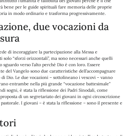
zitutto l’umanità e fallibilità dei giovani perché è lì che
Sarà bene per le guide spirituali fare memoria delle proprie
 storia in modo ordinario e trasforma progressivamente.
zione, due vocazioni da
isura
hiede di incoraggiare la partecipazione alla Messa e
ti solo “sforzi orizzontali”, ma sono necessari anche quelli
e lo sguardo verso l’alto perché Dio è con loro. Essere
nte del Vangelo sono due caratteristiche dell’accompagnare
 di Dio. Le due vocazioni – sottolineano i vescovi – vanno
trano entrambe nella più grande “vocazione battesimale”
di sogni, è stata la riflessione dei Padri Sinodali, come
 proposta di un segretariato dei giovani in ogni circoscrizione
pastorale. I giovani – è stata la riflessione – sono il presente e
tori