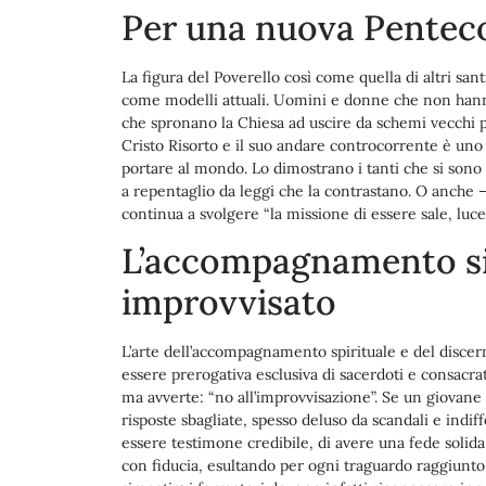
Per una nuova Pentec
La figura del Poverello così come quella di altri san
come modelli attuali. Uomini e donne che non hann
che spronano la Chiesa ad uscire da schemi vecchi 
Cristo Risorto e il suo andare controcorrente è uno
portare al mondo. Lo dimostrano i tanti che si sono f
a repentaglio da leggi che la contrastano. O anche –
continua a svolgere “la missione di essere sale, luce 
L’accompagnamento si
improvvisato
L’arte dell’accompagnamento spirituale e del disce
essere prerogativa esclusiva di sacerdoti e consacrat
ma avverte: “no all’improvvisazione”. Se un giovane 
risposte sbagliate, spesso deluso da scandali e indi
essere testimone credibile, di avere una fede solida 
con fiducia, esultando per ogni traguardo raggiunto