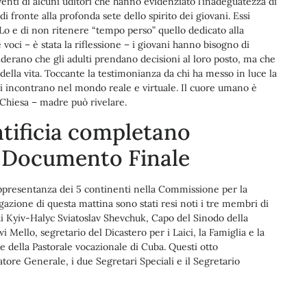
enti di alcuni uditori che hanno evidenziato l’inadeguatezza di
i fronte alla profonda sete dello spirito dei giovani. Essi
Lo e di non ritenere “tempo perso” quello dedicato alla
voci – è stata la riflessione – i giovani hanno bisogno di
derano che gli adulti prendano decisioni al loro posto, ma che
della vita. Toccante la testimonianza da chi ha messo in luce la
zzi incontrano nel mondo reale e virtuale. Il cuore umano è
a Chiesa – madre può rivelare.
tificia completano
 Documento Finale
rappresentanza dei 5 continenti nella Commissione per la
zione di questa mattina sono stati resi noti i tre membri di
di Kyiv-Halyc Sviatoslav Shevchuk, Capo del Sinodo della
Mello, segretario del Dicastero per i Laici, la Famiglia e la
e della Pastorale vocazionale di Cuba. Questi otto
tore Generale, i due Segretari Speciali e il Segretario