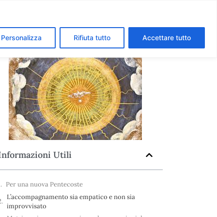
segreti dei Musei Vaticani
I luoghi della fede a Roma
Personalizza
Rifiuta tutto
Accettare tutto
Informazioni Utili
Per una nuova Pentecoste
L’accompagnamento sia empatico e non sia
improvvisato