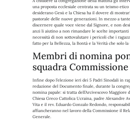
A chiudere la congregazione della mattina gli interv
una proposta ecclesiale centrata su un teismo etico d
desiderano Gesù e la Chiesa ha il dovere di mostrar
pastorale delle nuove generazioni. In mezzo a tante 
discernere quale voce viene dal Signore, e non desi
anzi li aiutino a non rimandare le scelte importanti 
necessità di non sottovalutare i pericoli che i raga
fatto per la Bellezza, la Bontà e la Verità che solo l
Membri di nomina pon
squadra Commissione
Infine dopo l’elezione ieri dei 5 Padri Sinodali in 
redazione del Documento finale, durante la congrega
nomina papale: si tratta dell’Arcivescovo Maggiore 
Chiesa Greco Cattolica Ucraina, padre Alexandre Awi 
Vita e il rev. Eduardo Gonzalo Redondo, responsabil
affiancheranno nel lavoro della Commissione il Rela
Generale.