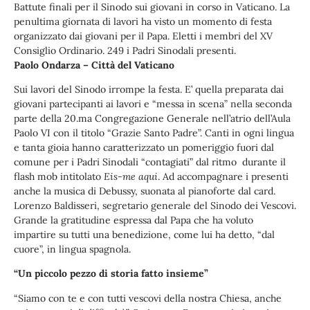
Battute finali per il Sinodo sui giovani in corso in Vaticano. La
penultima giornata di lavori ha visto un momento di festa
organizzato dai giovani per il Papa. Eletti i membri del XV
Consiglio Ordinario. 249 i Padri Sinodali presenti.
Paolo Ondarza – Città del Vaticano
Sui lavori del Sinodo irrompe la festa. E’ quella preparata dai
giovani partecipanti ai lavori e “messa in scena” nella seconda
parte della 20.ma Congregazione Generale nell’atrio dell’Aula
Paolo VI con il titolo “Grazie Santo Padre”. Canti in ogni lingua
e tanta gioia hanno caratterizzato un pomeriggio fuori dal
comune per i Padri Sinodali “contagiati” dal ritmo durante il
flash mob intitolato
Eis-me aqui
. Ad accompagnare i presenti
anche la musica di Debussy, suonata al pianoforte dal card.
Lorenzo Baldisseri, segretario generale del Sinodo dei Vescovi.
Grande la gratitudine espressa dal Papa che ha voluto
impartire su tutti una benedizione, come lui ha detto, “dal
cuore”, in lingua spagnola.
“Un piccolo pezzo di storia fatto insieme”
“Siamo con te e con tutti vescovi della nostra Chiesa, anche