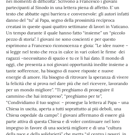
nei momenti di difficoltà”. Scrivono a Francesco i giovani
partecipanti al Sinodo in una lettera piena di affetto. E’ un
testo che abbatte ogni barriera e convenevole: gli autori infatti
danno del “tu” al Papa, segno della prossimità reciproca
creatasi in queste quasi quattro settimane di lavori in Vaticano.
Un tempo durante il quale hanno fatto “insieme” un “piccolo
pezzo di storia”. I giovani ne sono coscienti e per questo
esprimono a Francesco riconoscenza e gioia: ”Le idee nuove –
si legge nel testo che reca in calce in vari colori le firme dei
ragazzi –necessitano di spazio e tu ce li hai dato. Il mondo di
oggi, che presenta a noi giovani opportunità inedite insieme a
tante sofferenze, ha bisogno di nuove risposte e nuove
energie di amore. Ha bisogno di ritrovare la speranza di vivere
la felicità che si prova nel dare più che nel ricevere, lavorando
per un mondo migliore”. “Ti preghiamo di proseguire il
cammino che hai intrapreso”, “preghiamo per te”,
“Condividiamo il tuo sogno: – prosegue la lettera al Papa – una
Chiesa in uscita, aperta a tutti soprattutto ai più deboli, una
Chiesa ospedale da campo”. I giovani affermano di essere già
parte attiva di questa Chiesa e di voler continuare nel loro
impegno in favore di una società migliore e di una “cultura
della pace e della solidarietà” che metta “al centro i poveri, in