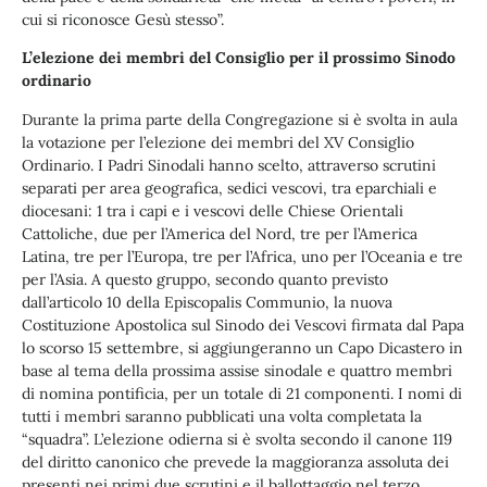
cui si riconosce Gesù stesso”.
L’elezione dei membri del Consiglio per il prossimo Sinodo
ordinario
Durante la prima parte della Congregazione si è svolta in aula
la votazione per l’elezione dei membri del XV Consiglio
Ordinario. I Padri Sinodali hanno scelto, attraverso scrutini
separati per area geografica, sedici vescovi, tra eparchiali e
diocesani: 1 tra i capi e i vescovi delle Chiese Orientali
Cattoliche, due per l’America del Nord, tre per l’America
Latina, tre per l’Europa, tre per l’Africa, uno per l’Oceania e tre
per l’Asia. A questo gruppo, secondo quanto previsto
dall’articolo 10 della Episcopalis Communio, la nuova
Costituzione Apostolica sul Sinodo dei Vescovi firmata dal Papa
lo scorso 15 settembre, si aggiungeranno un Capo Dicastero in
base al tema della prossima assise sinodale e quattro membri
di nomina pontificia, per un totale di 21 componenti. I nomi di
tutti i membri saranno pubblicati una volta completata la
“squadra”. L’elezione odierna si è svolta secondo il canone 119
del diritto canonico che prevede la maggioranza assoluta dei
presenti nei primi due scrutini e il ballottaggio nel terzo