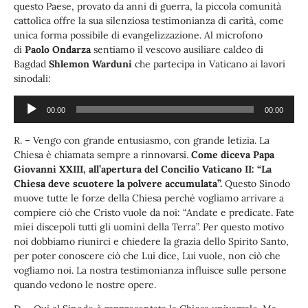
questo Paese, provato da anni di guerra, la piccola comunità
cattolica offre la sua silenziosa testimonianza di carità, come
unica forma possibile di evangelizzazione. Al microfono
di
Paolo Ondarza
sentiamo il vescovo ausiliare caldeo di
Bagdad
Shlemon Warduni
che partecipa in Vaticano ai lavori
sinodali:
Audio
00:00
00:00
Player
R. – Vengo con grande entusiasmo, con grande letizia. La
Chiesa è chiamata sempre a rinnovarsi.
Come diceva Papa
Giovanni XXIII, all’apertura del Concilio Vaticano II: “La
Chiesa deve scuotere la polvere accumulata”.
Questo Sinodo
muove tutte le forze della Chiesa perché vogliamo arrivare a
compiere ciò che Cristo vuole da noi: “Andate e predicate. Fate
miei discepoli tutti gli uomini della Terra”. Per questo motivo
noi dobbiamo riunirci e chiedere la grazia dello Spirito Santo,
per poter conoscere ciò che Lui dice, Lui vuole, non ciò che
vogliamo noi. La nostra testimonianza influisce sulle persone
quando vedono le nostre opere.