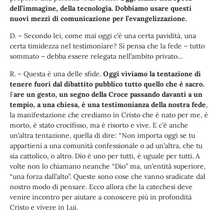
dell’immagine, della tecnologia. Dobbiamo usare questi
nuovi mezzi di comunicazione per l’evangelizzazione.
D. – Secondo lei, come mai oggi c’è una certa pavidità, una
certa timidezza nel testimoniare? Si pensa che la fede – tutto
sommato – debba essere relegata nell’ambito privato…
R. – Questa è una delle sfide.
Oggi viviamo la tentazione di
tenere fuori dal dibattito pubblico tutto quello che è sacro.
F
are un gesto, un segno della Croce passando davanti a un
tempio, a una chiesa, è una testimonianza della nostra fede
,
la manifestazione che crediamo in Cristo che è nato per me, è
morto, è stato crocifisso, ma è risorto e vive. E c’è anche
un’altra tentazione, quella di dire: “Non importa oggi se tu
appartieni a una comunità confessionale o ad un’altra, che tu
sia cattolico, o altro. Dio è uno per tutti, è uguale per tutti. A
volte non lo chiamano neanche “Dio” ma, un’entità superiore,
“una forza dall’alto”. Queste sono cose che vanno sradicate dal
nostro modo di pensare. Ecco allora che la catechesi deve
venire incontro per aiutare a conoscere più in profondità
Cristo e vivere in Lui.