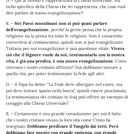
D. – Qui al Sinodo è rappresentata la Chiesa universale. Ma
nello specifico della Chiesa che lei rappresenta, che cosa vuol
dire parlare di nuova evangelizzazione?
R. –
Nei Paesi musulmani non si può quasi parlare
dell’evangelizzazione
, perché la gente pensa che la propria
religione sia la prima tra tutte le religioni. Non è consentito
convertirsi al cristianesimo, quindi non si può evangelizzare.
Tuttavia per noi evangelizzare è una questione vitale.
Vivere
ciò che il Signore vuole da noi, testimoniarlo con la nostra
vita, è già una predica, è una nuova evangelizzazione
. Come
vivevano i nostri cristiani all’inizio? Noi dobbiamo tornare a
quella vita, per poter testimoniare la fede agli altri.
D. – Il Papa ha detto: “La Fede deve albergare nel cuore, ma
poi deve trovare spazio nella bocca”, quindi essere proclamata.
La testimonianza dei cristiani in Iraq può offrire un esempio di
coraggio alla Chiesa Universale?
R. – Certamente è una grande consolazione per noi il fatto
che i nostri cristiani vivano la loro vita come Cristo ha
insegnato.
Dobbiamo predicare il Vangelo dai tetti. Però
dobbiamo fare questo con grande sapienza, con grande