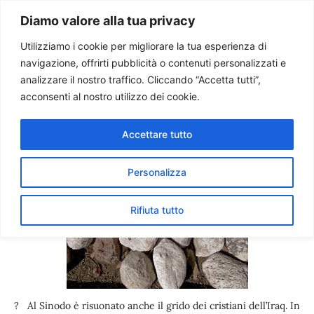
Paolo Ondarza
Diamo valore alla tua privacy
Utilizziamo i cookie per migliorare la tua esperienza di
navigazione, offrirti pubblicità o contenuti personalizzati e
Sinodo. Mons. Warduni: nei
analizzare il nostro traffico. Cliccando “Accetta tutti”,
Paesi musulmani si
acconsenti al nostro utilizzo dei cookie.
evangelizza solo con la
Accettare tutto
testimonianza
Personalizza
Rifiuta tutto
? Al Sinodo è risuonato anche il grido dei cristiani dell’Iraq. In