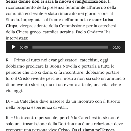
Senza donne non ci sarà la nuova evangelizzazione.
Il
riconoscimento della presenza femminile all’interno della
comunità ecclesiale è stato rimarcato nei giorni scorsi al
Sinodo. Impegnata sul fronte dell’annuncio è
suor Luisa
Ciupa
, vicepresidente della Commissione per la catechesi
della Chiesa greco-cattolica ucraina. Paolo Ondarza l’ha
Audio
intervistata:
Player
00:00
00:00
R. – Prima di tutto noi evangelizzatori, catechisti, oggi
dobbiamo predicare la Buona Novella e portarla a tutte le
persone che Dio ci dona, ci fa incontrare; dobbiamo portare
loro il Cristo vivente perché il nostro non sia solo un annuncio
di un evento storico, ma di un evento attuale, una vita, che è
vita oggi.
D. – La Catechesi deve nascere da un incontro con il Risorto
nella propria esperienza di vita…
R. – Un incontro personale, perché la Catechesi in sé non è
solo una trasmissione della Dottrina ma è una relazione: deve
proporre una persona viva: Cristo.
Oggi siamo nell’epoca