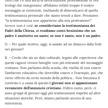
Direi che c’è una sorta di deformazione professionale in noi
teologi che insegniamo: affidiamo infatti troppo il nostro
messaggio ai contenuti, rischiando di dimenticarci di quella
testimonianza personale che siamo tenuti a dare. Pensiamo:
“la testimonianza non appartiene alla mia professione!”.
Invece non è così:
se consideriamo la testimonianza dei
Padri della Chiesa, ci rendiamo conto benissimo che un
padre è anzitutto un santo; se non è santo, non è un padre.
D. – Per quale motivo, oggi, si assiste ad un distacco dalla fede
nei giovani?
R. – Credo che sia un dato culturale, legato alle esperienze che
questi ragazzi vivono famiglie non più intessute del messaggio
cristiano. Non parliamo della scuola, che rischia di non essere
l’ambiente educativo che dovrebbe essere e l’esempio, poi, che
viene offerto da certo mondo della politica… Non funziona il
contesto e a causa di questo
i giovani non si appassionano
veramente dell’annuncio cristiano
. D’altro canto, però, ci
sono gruppi di giovani oggi più testimonianti rispetto ad altre
situazioni storiche. Però, stiamo parlando ancora di una
minoranza.