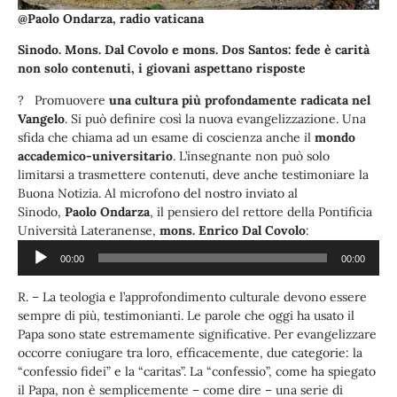
@Paolo Ondarza, radio vaticana
Sinodo. Mons. Dal Covolo e mons. Dos Santos: fede è carità
non solo contenuti, i giovani aspettano risposte
? Promuovere
una cultura più profondamente radicata nel
Vangelo
. Si può definire così la nuova evangelizzazione. Una
sfida che chiama ad un esame di coscienza anche il
mondo
accademico-universitario
. L’insegnante non può solo
limitarsi a trasmettere contenuti, deve anche testimoniare la
Buona Notizia. Al microfono del nostro inviato al
Sinodo,
Paolo Ondarza
, il pensiero del rettore della Pontificia
Audio
Università Lateranense,
mons. Enrico Dal Covolo
:
Player
00:00
00:00
R. – La teologia e l’approfondimento culturale devono essere
sempre di più, testimonianti. Le parole che oggi ha usato il
Papa sono state estremamente significative. Per evangelizzare
occorre coniugare tra loro, efficacemente, due categorie: la
“confessio fidei” e la “caritas”. La “confessio”, come ha spiegato
il Papa, non è semplicemente – come dire – una serie di