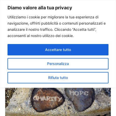
Paolo Ondarza
Diamo valore alla tua privacy
Utilizziamo i cookie per migliorare la tua esperienza di
navigazione, offrirti pubblicità o contenuti personalizzati e
Sinodo Nuova
analizzare il nostro traffico. Cliccando “Accetta tutti”,
Evangelizzazione. i giovani
acconsenti al nostro utilizzo dei cookie.
aspettano risposte
Accettare tutto
Personalizza
Rifiuta tutto