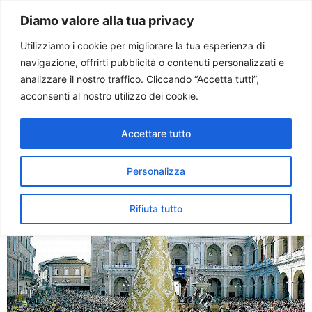
Paolo Ondarza
Diamo valore alla tua privacy
Utilizziamo i cookie per migliorare la tua esperienza di
navigazione, offrirti pubblicità o contenuti personalizzati e
Tag:
agora
analizzare il nostro traffico. Cliccando “Accetta tutti”,
acconsenti al nostro utilizzo dei cookie.
Il grazie di Benedetto alla
Accettare tutto
città di Loreto: è la casa del
Papa
Personalizza
Rifiuta tutto