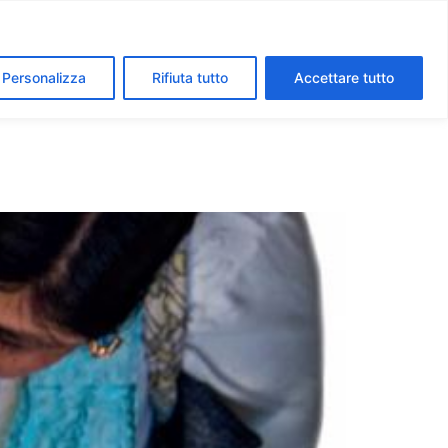
segreti dei Musei Vaticani
I luoghi della fede a Roma
Personalizza
Rifiuta tutto
Accettare tutto