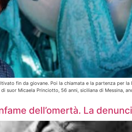
ltivato fin da giovane. Poi la chiamata e la partenza per l
a di suor Micaela Princiotto, 56 anni, siciliana di Messina,
a infame dell’omertà. La denunc