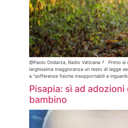
@Paolo Ondarza, Radio Vaticana ? Primo sì de
larghissima maggioranza un testo di legge seco
a “sofferenze fisiche insopportabili e inguaribil
Pisapia: sì ad adozioni
bambino