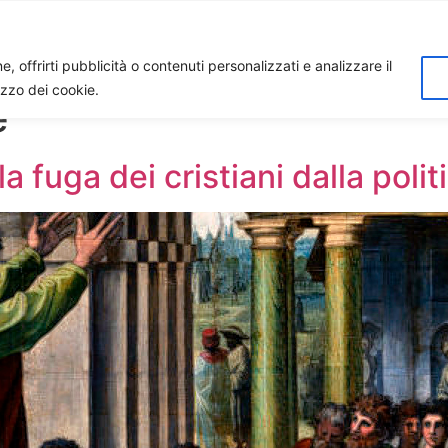
Home
Biagio Biagetti
Contatti
I 
, offrirti pubblicità o contenuti personalizzati e analizzare il
lizzo dei cookie.
e
la fuga dei cristiani dalla polit