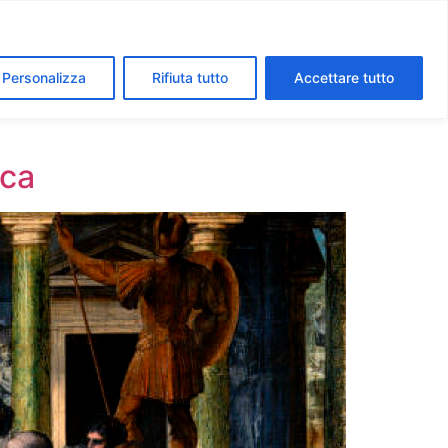
segreti dei Musei Vaticani
I luoghi della fede a Roma
Personalizza
Rifiuta tutto
Accettare tutto
ica