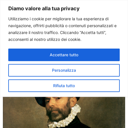
Paolo Ondarza
Diamo valore alla tua privacy
Utilizziamo i cookie per migliorare la tua esperienza di
navigazione, offrirti pubblicità o contenuti personalizzati e
Tag:
cinquecento
analizzare il nostro traffico. Cliccando “Accetta tutti”,
acconsenti al nostro utilizzo dei cookie.
Lo sguardo sulla realtà
Accettare tutto
cinquecentesca di Battista
Moroni in mostra a Bergamo
Personalizza
Rifiuta tutto