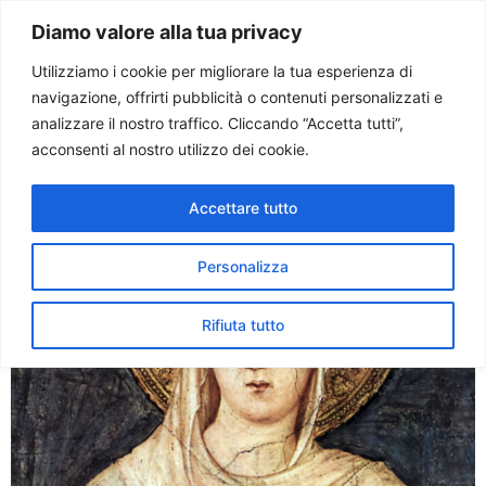
Paolo Ondarza
Diamo valore alla tua privacy
Utilizziamo i cookie per migliorare la tua esperienza di
navigazione, offrirti pubblicità o contenuti personalizzati e
Tag:
claustrali
analizzare il nostro traffico. Cliccando “Accetta tutti”,
acconsenti al nostro utilizzo dei cookie.
Santa Chiara d’Assisi. Il
Accettare tutto
Signore era il suo “tutto”
Personalizza
Rifiuta tutto