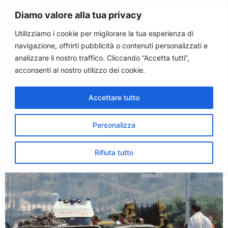
Paolo Ondarza
Diamo valore alla tua privacy
Utilizziamo i cookie per migliorare la tua esperienza di
navigazione, offrirti pubblicità o contenuti personalizzati e
Tag:
cosa nostra
analizzare il nostro traffico. Cliccando “Accetta tutti”,
acconsenti al nostro utilizzo dei cookie.
24.mo strage Capaci.
Accettare tutto
Mattarella: mafia non è
invincibile
Personalizza
Rifiuta tutto