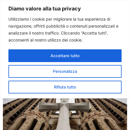
Paolo Ondarza
Diamo valore alla tua privacy
Utilizziamo i cookie per migliorare la tua esperienza di
navigazione, offrirti pubblicità o contenuti personalizzati e
Tag:
croce
analizzare il nostro traffico. Cliccando “Accetta tutti”,
acconsenti al nostro utilizzo dei cookie.
La Croce Gloriosa installata
Accettare tutto
sulla facciata della Sagrada
Familia
Personalizza
Rifiuta tutto