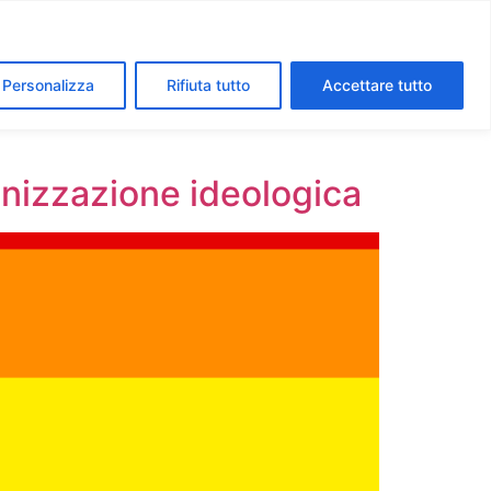
segreti dei Musei Vaticani
I luoghi della fede a Roma
Personalizza
Rifiuta tutto
Accettare tutto
lonizzazione ideologica