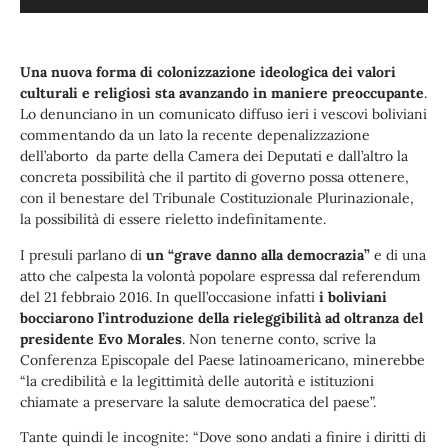
Audio
Ascolta l’audio:
Player
Una nuova forma di colonizzazione ideologica dei valori
culturali e religiosi sta avanzando in maniere preoccupante
.
Lo denunciano in un comunicato diffuso ieri i vescovi boliviani
commentando da un lato la recente depenalizzazione
dell’aborto da parte della Camera dei Deputati e dall’altro la
concreta possibilità che il partito di governo possa ottenere,
con il benestare del Tribunale Costituzionale Plurinazionale,
la possibilità di essere rieletto indefinitamente.
I presuli parlano di
un “grave danno alla democrazia”
e di una
atto che calpesta la volontà popolare espressa dal referendum
del 21 febbraio 2016. In quell’occasione infatti
i boliviani
bocciarono l’introduzione della rieleggibilità ad oltranza del
presidente Evo Morales
. Non tenerne conto, scrive la
Conferenza Episcopale del Paese latinoamericano, minerebbe
“la credibilità e la legittimità delle autorità e istituzioni
chiamate a preservare la salute democratica del paese”.
Tante quindi le incognite: “Dove sono andati a finire i diritti di