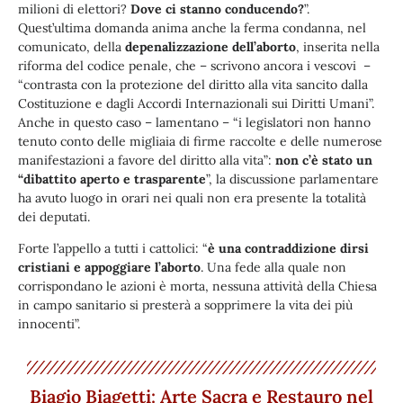
milioni di elettori?
Dove ci stanno conducendo?
”.
Quest’ultima domanda anima anche la ferma condanna, nel
comunicato, della
depenalizzazione dell’aborto
, inserita nella
riforma del codice penale, che – scrivono ancora i vescovi –
“contrasta con la protezione del diritto alla vita sancito dalla
Costituzione e dagli Accordi Internazionali sui Diritti Umani”.
Anche in questo caso – lamentano – “i legislatori non hanno
tenuto conto delle migliaia di firme raccolte e delle numerose
manifestazioni a favore del diritto alla vita”:
non c’è stato un
“dibattito aperto e trasparente
”, la discussione parlamentare
ha avuto luogo in orari nei quali non era presente la totalità
dei deputati.
Forte l’appello a tutti i cattolici: “
è una contraddizione dirsi
cristiani e appoggiare l’aborto
. Una fede alla quale non
corrispondano le azioni è morta, nessuna attività della Chiesa
in campo sanitario si presterà a sopprimere la vita dei più
innocenti”.
Biagio Biagetti: Arte Sacra e Restauro nel