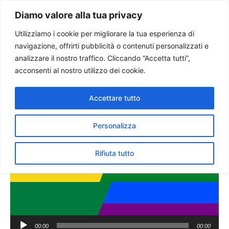
Paolo Ondarza
Diamo valore alla tua privacy
Utilizziamo i cookie per migliorare la tua esperienza di
navigazione, offrirti pubblicità o contenuti personalizzati e
Vescovi Bolivia: in atto
analizzare il nostro traffico. Cliccando “Accetta tutti”,
deriva antidemocratica e
acconsenti al nostro utilizzo dei cookie.
colonizzazione ideologica
Accettare tutto
Personalizza
Rifiuta tutto
00:00
00:00