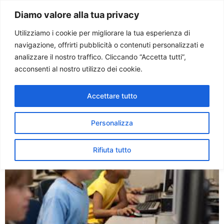
Paolo Ondarza
Diamo valore alla tua privacy
Utilizziamo i cookie per migliorare la tua esperienza di
navigazione, offrirti pubblicità o contenuti personalizzati e
Tag:
digitale
analizzare il nostro traffico. Cliccando “Accetta tutti”,
acconsenti al nostro utilizzo dei cookie.
Sinodo. Evangelizzare il
Accettare tutto
digitale, opportunità e rischi
Personalizza
Rifiuta tutto