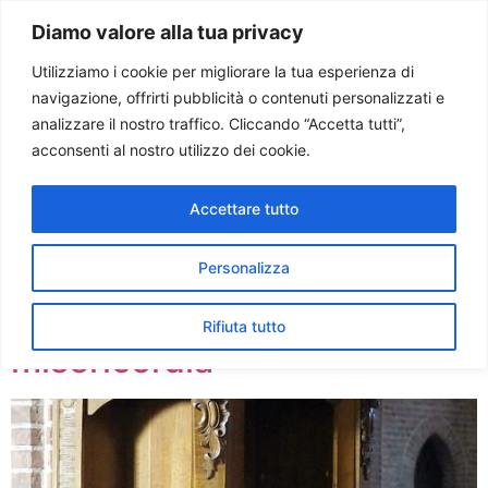
Paolo Ondarza
Diamo valore alla tua privacy
Utilizziamo i cookie per migliorare la tua esperienza di
navigazione, offrirti pubblicità o contenuti personalizzati e
Tag:
esame di
analizzare il nostro traffico. Cliccando “Accetta tutti”,
acconsenti al nostro utilizzo dei cookie.
coscienza
Accettare tutto
Giovanni Paolo II ai
confessori: tradire la verità
Personalizza
del magistero non è
Rifiuta tutto
misericordia