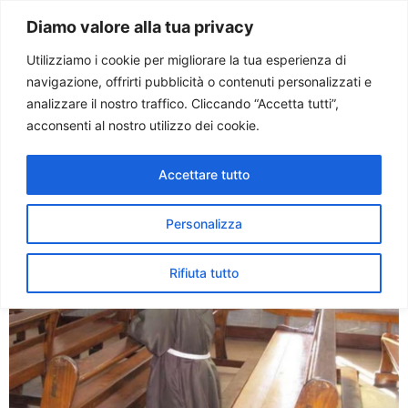
Paolo Ondarza
Diamo valore alla tua privacy
Utilizziamo i cookie per migliorare la tua esperienza di
navigazione, offrirti pubblicità o contenuti personalizzati e
Tag:
fra aquilino
analizzare il nostro traffico. Cliccando “Accetta tutti”,
acconsenti al nostro utilizzo dei cookie.
Coronavirus. Fra Aquilino:
Accettare tutto
prego con chi muore da solo
Personalizza
Rifiuta tutto