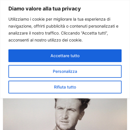
Paolo Ondarza
Diamo valore alla tua privacy
Utilizziamo i cookie per migliorare la tua esperienza di
navigazione, offrirti pubblicità o contenuti personalizzati e
Tag:
il cavallo rosso
analizzare il nostro traffico. Cliccando “Accetta tutti”,
acconsenti al nostro utilizzo dei cookie.
Morto lo scrittore Eugenio
Accettare tutto
Corti. Mons. Negri: “Ha
combattuto per il Regno”
Personalizza
Rifiuta tutto