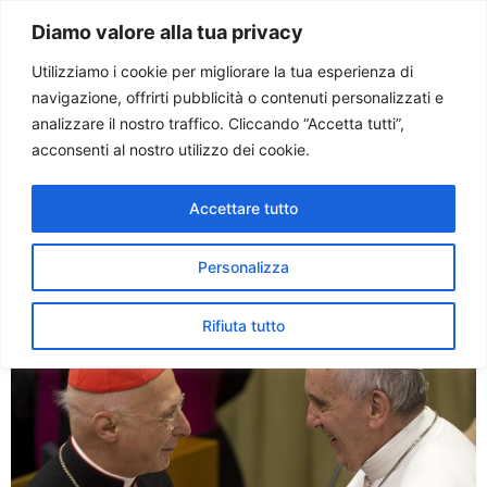
Paolo Ondarza
Diamo valore alla tua privacy
Utilizziamo i cookie per migliorare la tua esperienza di
navigazione, offrirti pubblicità o contenuti personalizzati e
Tag:
magistero
analizzare il nostro traffico. Cliccando “Accetta tutti”,
acconsenti al nostro utilizzo dei cookie.
Bagnasco: magistero Papa
Accettare tutto
a volte oscurato da
pensiero unico
Personalizza
Rifiuta tutto