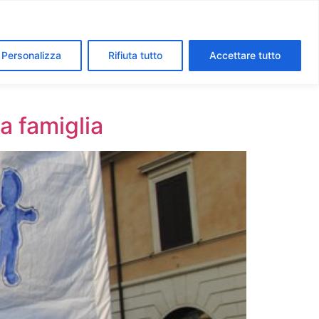
segreti dei Musei Vaticani
I luoghi della fede a Roma
Personalizza
Rifiuta tutto
Accettare tutto
a famiglia