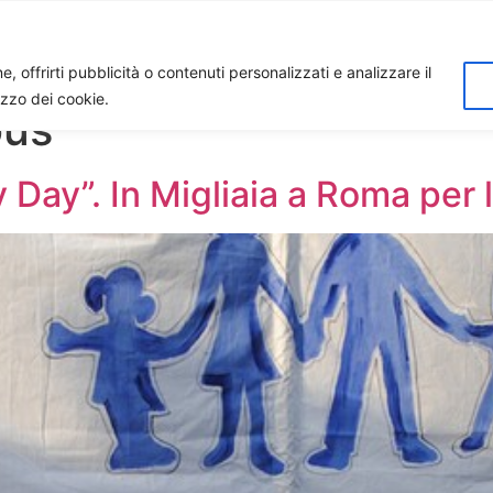
Home
Biagio Biagetti
Contatti
I 
, offrirti pubblicità o contenuti personalizzati e analizzare il
lizzo dei cookie.
ous
Day”. In Migliaia a Roma per l