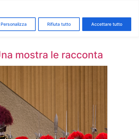
segreti dei Musei Vaticani
I luoghi della fede a Roma
Personalizza
Rifiuta tutto
Accettare tutto
Una mostra le racconta