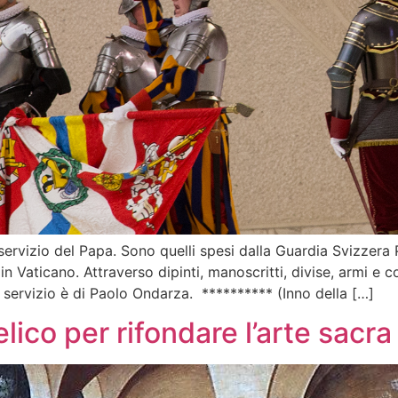
rvizio del Papa. Sono quelli spesi dalla Guardia Svizzera 
in Vaticano. Attraverso dipinti, manoscritti, divise, armi e 
Il servizio è di Paolo Ondarza. ********** (Inno della […]
elico per rifondare l’arte sac