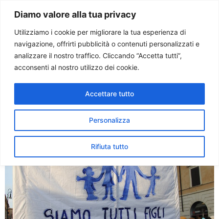
Paolo Ondarza
Diamo valore alla tua privacy
Utilizziamo i cookie per migliorare la tua esperienza di
navigazione, offrirti pubblicità o contenuti personalizzati e
Tag:
natura e cultura
analizzare il nostro traffico. Cliccando “Accetta tutti”,
acconsenti al nostro utilizzo dei cookie.
Verso un nuovo “Family
Accettare tutto
Day”. In Migliaia a Roma per
la famiglia
Personalizza
Rifiuta tutto