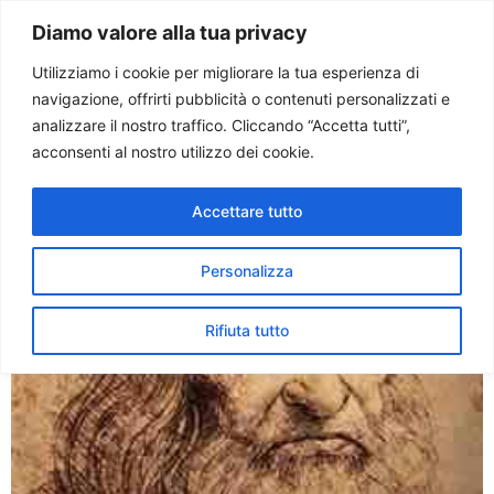
Paolo Ondarza
Diamo valore alla tua privacy
Utilizziamo i cookie per migliorare la tua esperienza di
navigazione, offrirti pubblicità o contenuti personalizzati e
Tag:
olimpiadi
analizzare il nostro traffico. Cliccando “Accetta tutti”,
acconsenti al nostro utilizzo dei cookie.
“Leonardo, i giochi e lo
Accettare tutto
sport”. Una mostra in vista
di Atene 2004
Personalizza
Rifiuta tutto