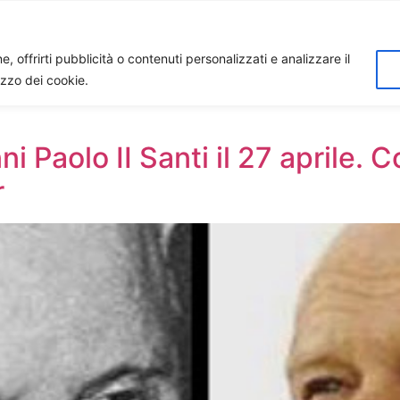
Home
Biagio Biagetti
Contatti
I 
, offrirti pubblicità o contenuti personalizzati e analizzare il
lizzo dei cookie.
ni Paolo II Santi il 27 aprile.
r