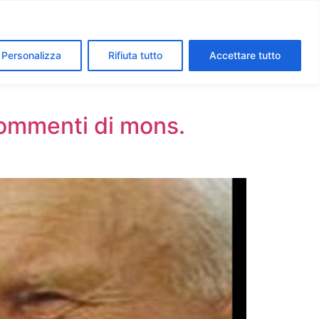
segreti dei Musei Vaticani
I luoghi della fede a Roma
Personalizza
Rifiuta tutto
Accettare tutto
 Commenti di mons.