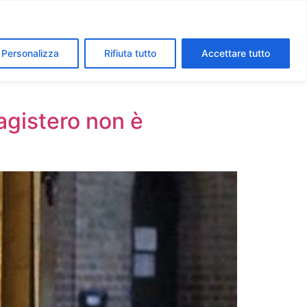
segreti dei Musei Vaticani
I luoghi della fede a Roma
Personalizza
Rifiuta tutto
Accettare tutto
magistero non è