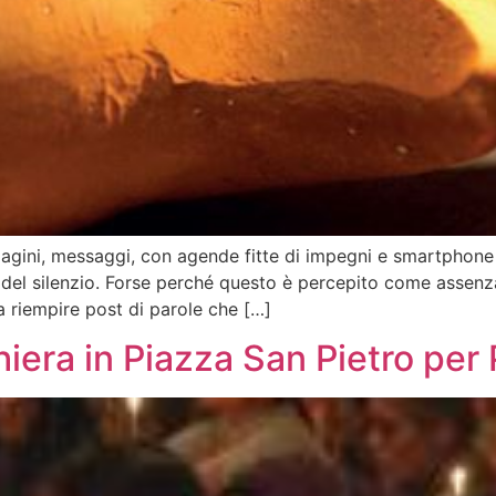
agini, messaggi, con agende fitte di impegni e smartphone 
 del silenzio. Forse perché questo è percepito come assenza
 a riempire post di parole che […]
ghiera in Piazza San Pietro pe