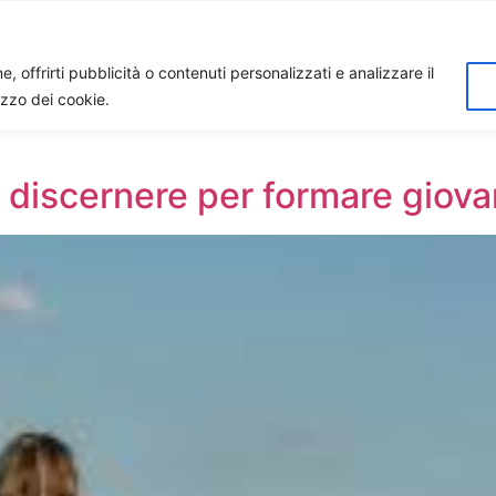
Home
Biagio Biagetti
Contatti
I 
, offrirti pubblicità o contenuti personalizzati e analizzare il
lizzo dei cookie.
 discernere per formare giova