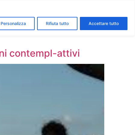
segreti dei Musei Vaticani
I luoghi della fede a Roma
Personalizza
Rifiuta tutto
Accettare tutto
ni contempl-attivi