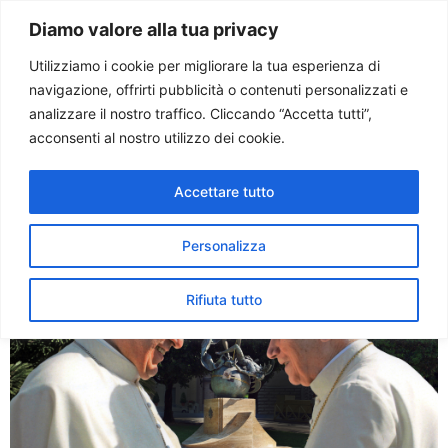
Paolo Ondarza
Diamo valore alla tua privacy
Utilizziamo i cookie per migliorare la tua esperienza di
navigazione, offrirti pubblicità o contenuti personalizzati e
Tag:
rinuncia
analizzare il nostro traffico. Cliccando “Accetta tutti”,
acconsenti al nostro utilizzo dei cookie.
Benedetto e Francesco, il
Accettare tutto
rapporto tra i due papi
Personalizza
Rifiuta tutto