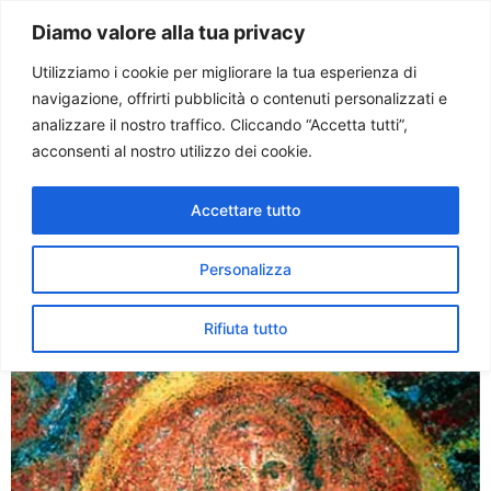
Paolo Ondarza
Diamo valore alla tua privacy
Utilizziamo i cookie per migliorare la tua esperienza di
navigazione, offrirti pubblicità o contenuti personalizzati e
Tag:
san paolo
analizzare il nostro traffico. Cliccando “Accetta tutti”,
acconsenti al nostro utilizzo dei cookie.
apostolo
Accettare tutto
Ritrovata nelle Catacombe
di Santa Tecla a Roma la più
Personalizza
antica icona di San Paolo
Rifiuta tutto