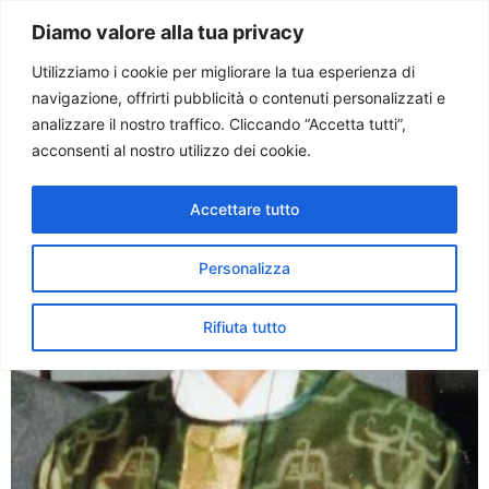
Paolo Ondarza
Diamo valore alla tua privacy
Utilizziamo i cookie per migliorare la tua esperienza di
navigazione, offrirti pubblicità o contenuti personalizzati e
Tag:
santoro
analizzare il nostro traffico. Cliccando “Accetta tutti”,
acconsenti al nostro utilizzo dei cookie.
Don Santoro, esempio di
Accettare tutto
testimonianza e dialogo.
Parla la sorella
Personalizza
Rifiuta tutto