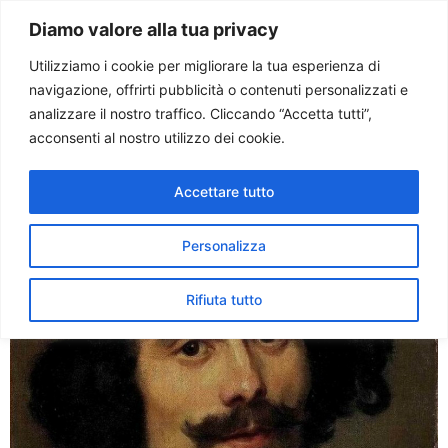
Paolo Ondarza
Diamo valore alla tua privacy
Utilizziamo i cookie per migliorare la tua esperienza di
navigazione, offrirti pubblicità o contenuti personalizzati e
Tag:
Seicento
analizzare il nostro traffico. Cliccando “Accetta tutti”,
acconsenti al nostro utilizzo dei cookie.
Le pitture di Bernini tornano
Accettare tutto
a Roma
Personalizza
Rifiuta tutto