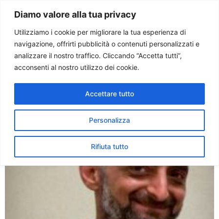
Paolo Ondarza
Diamo valore alla tua privacy
Utilizziamo i cookie per migliorare la tua esperienza di
navigazione, offrirti pubblicità o contenuti personalizzati e
Tag:
SEQUESTRO
analizzare il nostro traffico. Cliccando “Accetta tutti”,
acconsenti al nostro utilizzo dei cookie.
Siria. Scomparso p. Dhya
Accettare tutto
Azziz. Non escluso il
sequestro
Personalizza
Rifiuta tutto