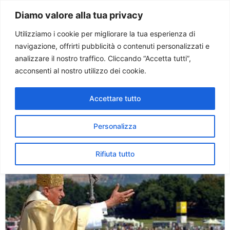
Paolo Ondarza
Diamo valore alla tua privacy
Utilizziamo i cookie per migliorare la tua esperienza di
navigazione, offrirti pubblicità o contenuti personalizzati e
Tag:
sydney
analizzare il nostro traffico. Cliccando “Accetta tutti”,
acconsenti al nostro utilizzo dei cookie.
Benedetto XVI: Gesù
Accettare tutto
predilige i giovani, indica
loro mete alte
Personalizza
Rifiuta tutto