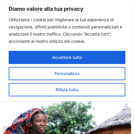
Paolo Ondarza
Diamo valore alla tua privacy
Utilizziamo i cookie per migliorare la tua esperienza di
navigazione, offrirti pubblicità o contenuti personalizzati e
Tag:
tradizioni
analizzare il nostro traffico. Cliccando “Accetta tutti”,
acconsenti al nostro utilizzo dei cookie.
africane
Accettare tutto
Sinodo Africa: una spinta
allo sviluppo nel solco della
Personalizza
tradizione africana
Rifiuta tutto